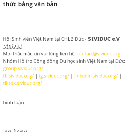
thức bằng văn bản
Hội Sinh viên Việt Nam tại CHLB Đức - 𝗦𝗜𝗩𝗜𝗗𝗨𝗖 𝗲.𝗩.
🇻🇳🇩🇪
Mọi thắc mắc xin vui lòng liên hệ:
contact@sividuc.org
Nhóm Hỗ trợ Cộng đồng Du học sinh Việt Nam tại Đức:
group.sividuc.org/
fb.sividuc.org/
|
ig.sividuc.org/
|
linkedin.sividuc.org/
|
tiktok.sividuc.org/
bình luận
Tags:
No tags