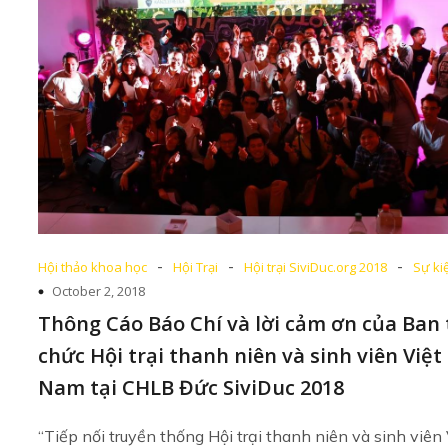
-
-
-
Hội thảo khoa học
Hội Trại
Hội trại SiviDuc.org 2018
Sự ki
October 2, 2018
Thông Cáo Báo Chí và lời cảm ơn của Ban 
chức Hội trại thanh niên và sinh viên Việt
Nam tại CHLB Đức SiviDuc 2018
“Tiếp nối truyền thống Hội trại thanh niên và sinh viên 