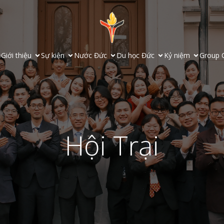
ủ
Giới thiệu
Sự kiện
Nước Đức
Du học Đức
Kỷ niệm
Group 
Hội Trại