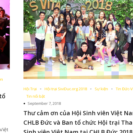
ện
-
-
-
Hội Trại
Hội trại SiviDuc.org 2018
Sự kiện
Tin Đức-V
tổ
Tin nổi bật
September 7, 2018
Thư cảm ơn của Hội Sinh viên Việt Na
CHLB Đức và Ban tổ chức Hội trại Th
Việt
Sinh viên Việt Nam tại CHLB Đức 2018