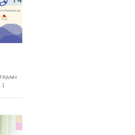
 TRANH
…]