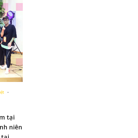
-
iệt
m tại
anh niên
 tại