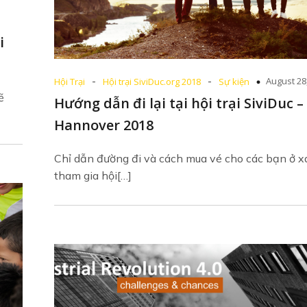
i
-
-
August 28
Hội Trại
Hội trại SiviDuc.org 2018
Sự kiện
ẽ
Hướng dẫn đi lại tại hội trại SiviDuc –
Hannover 2018
Chỉ dẫn đường đi và cách mua vé cho các bạn ở x
tham gia hội[…]