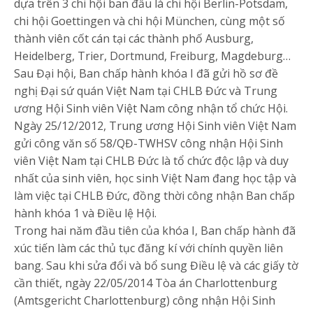
dựa trên 3 chi hội ban đầu là chi hội Berlin-Potsdam,
chi hội Goettingen và chi hội München, cùng một số
thành viên cốt cán tại các thành phố Ausburg,
Heidelberg, Trier, Dortmund, Freiburg, Magdeburg…
Sau Đại hội, Ban chấp hành khóa I đã gửi hồ sơ đề
nghị Đại sứ quán Việt Nam tại CHLB Đức và Trung
ương Hội Sinh viên Việt Nam công nhận tổ chức Hội.
Ngày 25/12/2012, Trung ương Hội Sinh viên Việt Nam
gửi công văn số 58/QĐ-TWHSV công nhận Hội Sinh
viên Việt Nam tại CHLB Đức là tổ chức độc lập và duy
nhất của sinh viên, học sinh Việt Nam đang học tập và
làm việc tại CHLB Đức, đồng thời công nhận Ban chấp
hành khóa 1 và Điều lệ Hội.
Trong hai năm đầu tiên của khóa I, Ban chấp hành đã
xúc tiến làm các thủ tục đăng kí với chính quyền liên
bang. Sau khi sửa đổi và bổ sung Điều lệ và các giấy tờ
cần thiết, ngày 22/05/2014 Tòa án Charlottenburg
(Amtsgericht Charlottenburg) công nhận Hội Sinh