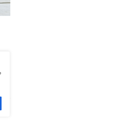
e
h lập