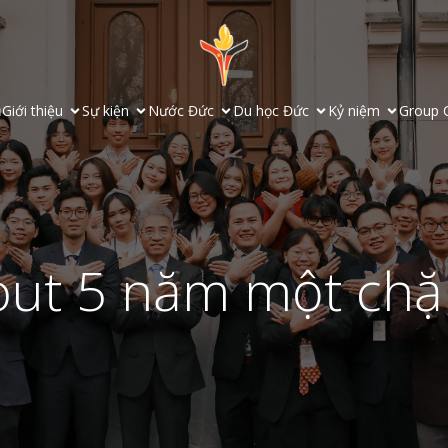
ủ
Giới thiệu
Sự kiện
Nước Đức
Du học Đức
Kỷ niệm
Group 
out 5 năm một ch