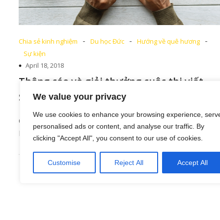
-
-
-
Chia sẻ kinh nghiệm
Du học Đức
Hướng về quê hương
Sự kiện
April 18, 2018
Thông cáo và giải thưởng cuộc thi viết
Sividuc – 5 năm một chặng đường
We value your privacy
We use cookies to enhance your browsing experience, serv
Các bạn sinh viên thân mến, nhân kỉ niệm 5 năm thàn
personalised ads or content, and analyse our traffic. By
Hội Sinh viên Việt[…]
clicking "Accept All", you consent to our use of cookies.
Customise
Reject All
Accept All