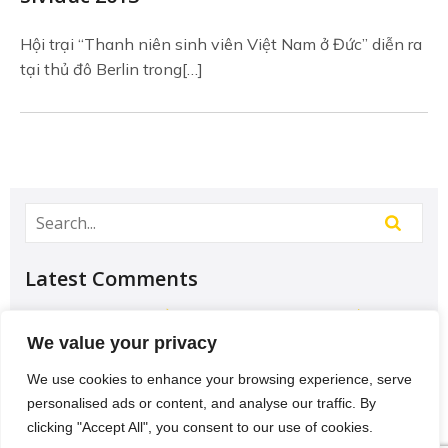
Hội trại “Thanh niên sinh viên Việt Nam ở Đức” diễn ra
tại thủ đô Berlin trong[…]
Latest Comments
Học Đại học để có tương lai hơn? – Chưa chắc –
Sividuc.org
on
Chọn ngành học: sinh viên IT và
We value your privacy
Engineer có lợi thế tốt nhất
We use cookies to enhance your browsing experience, serve
12/08/2016
personalised ads or content, and analyse our traffic. By
[…] lại thì lại thiếu các kĩ năng của một người
clicking "Accept All", you consent to our use of cookies.