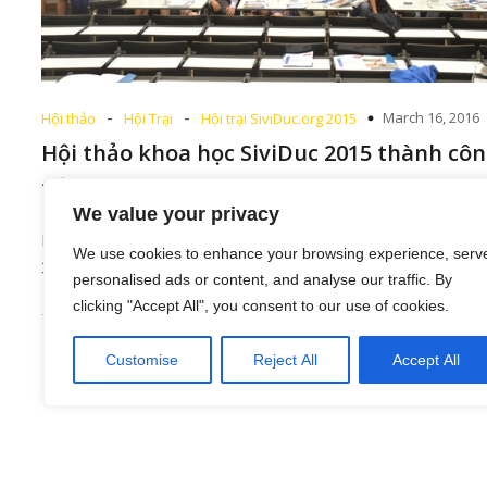
-
-
March 16, 2016
Hội thảo
Hội Trại
Hội trại SiviDuc.org 2015
Hội thảo khoa học SiviDuc 2015 thành cô
tốt đẹp
We value your privacy
Hội Trại SIVIDUC BERLIN 2015 đã kết thúc thành công
We use cookies to enhance your browsing experience, serv
3 ngày đầy sôi động, với[…]
personalised ads or content, and analyse our traffic. By
clicking "Accept All", you consent to our use of cookies.
Customise
Reject All
Accept All