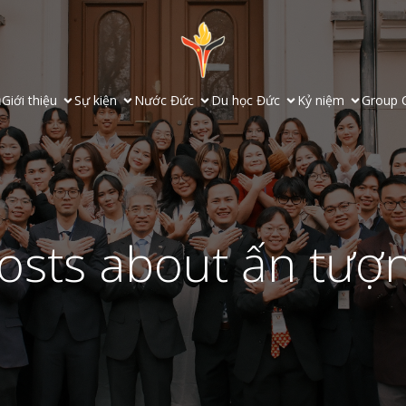
ủ
Giới thiệu
Sự kiện
Nước Đức
Du học Đức
Kỷ niệm
Group 
osts about ấn tượ