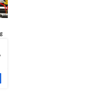
ng
 sau
e