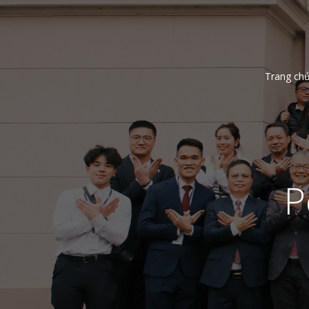
Trang ch
P