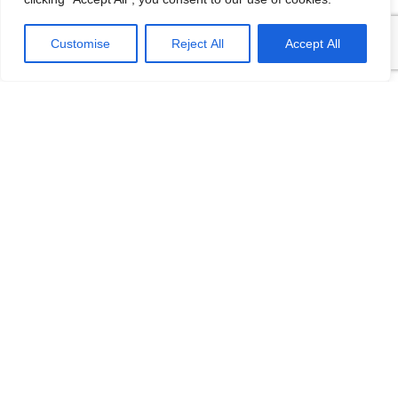
học: sinh viên…
VI
Customise
Reject All
Accept All
Categories
A little Germany 2013