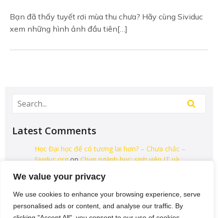
Bạn đã thấy tuyết rơi mùa thu chưa? Hãy cùng Sividuc
xem những hình ảnh đầu tiên[…]
Latest Comments
Học Đại học để có tương lai hơn? – Chưa chắc –
Sividuc.org
on
Chọn ngành học: sinh viên IT và
Engineer có lợi thế tốt nhất
We value your privacy
12/08/2016
We use cookies to enhance your browsing experience, serve
[…] lại thì lại thiếu các kĩ năng của một người
personalised ads or content, and analyse our traffic. By
thợ. Theo Tagesschau.de Bonus: Chọn ngành
clicking "Accept All", you consent to our use of cookies.