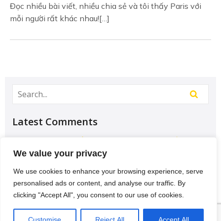
Đọc nhiều bài viết, nhiều chia sẻ và tôi thấy Paris với
mỗi người rất khác nhau![…]
Latest Comments
Học Đại học để có tương lai hơn? – Chưa chắc –
Sividuc.org
on
Chọn ngành học: sinh viên IT và
We value your privacy
Engineer có lợi thế tốt nhất
We use cookies to enhance your browsing experience, serve
12/08/2016
personalised ads or content, and analyse our traffic. By
[…] lại thì lại thiếu các kĩ năng của một người
clicking "Accept All", you consent to our use of cookies.
thợ. Theo Tagesschau.de Bonus: Chọn ngành
VI
học: sinh viên…
Customise
Reject All
Accept All