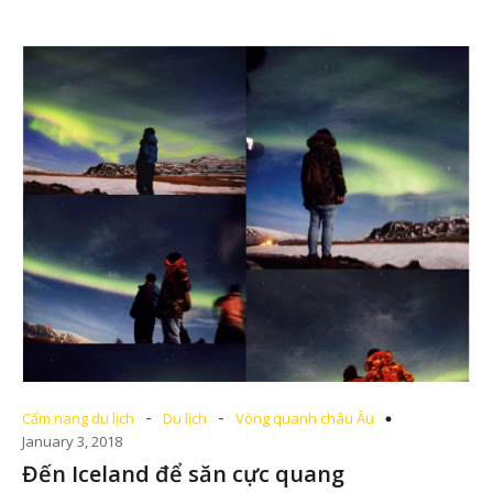
-
-
Cẩm nang du lịch
Du lịch
Vòng quanh châu Âu
January 3, 2018
Đến Iceland để săn cực quang