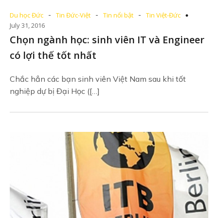
-
-
-
Du học Đức
Tin Đức-Việt
Tin nổi bật
Tin Việt-Đức
July 31, 2016
Chọn ngành học: sinh viên IT và Engineer
có lợi thế tốt nhất
Chắc hẳn các bạn sinh viên Việt Nam sau khi tốt
nghiệp dự bị Đại Học ([…]