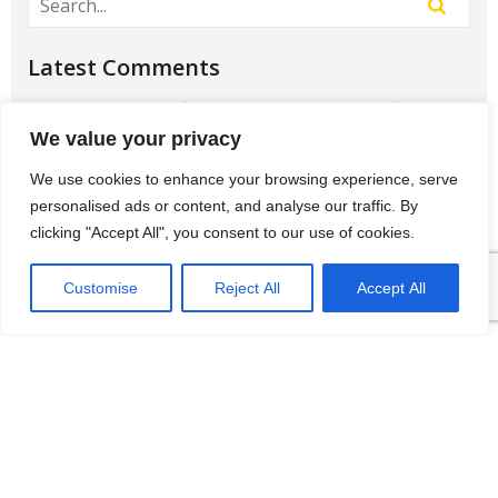
Latest Comments
Học Đại học để có tương lai hơn? – Chưa chắc –
Sividuc.org
on
Chọn ngành học: sinh viên IT và
We value your privacy
Engineer có lợi thế tốt nhất
We use cookies to enhance your browsing experience, serve
12/08/2016
personalised ads or content, and analyse our traffic. By
[…] lại thì lại thiếu các kĩ năng của một người
clicking "Accept All", you consent to our use of cookies.
thợ. Theo Tagesschau.de Bonus: Chọn ngành
VI
học: sinh viên…
Customise
Reject All
Accept All
Categories
Cẩm nang du lịch
Du lịch
Vòng quanh châu Âu