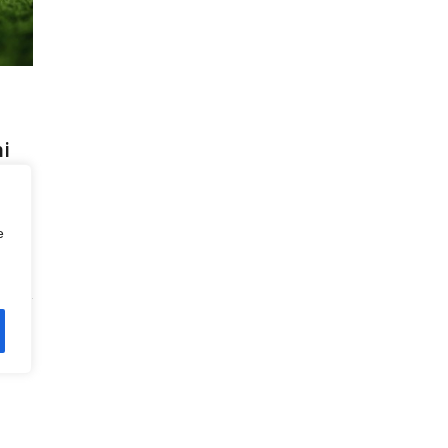
hi
à
e