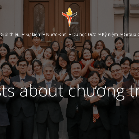
ủ
Giới thiệu
Sự kiện
Nước Đức
Du học Đức
Kỷ niệm
Group 
ts about chương t