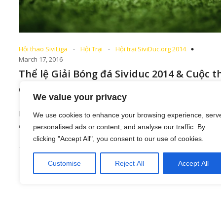
-
-
Hội thao SiviLiga
Hội Trại
Hội trại SiviDuc.org 2014
March 17, 2016
Thể lệ Giải Bóng đá Sividuc 2014 & Cuộc t
Cắt tỉa Hoa Củ Quả Sividuc 2014
We value your privacy
BTC Hội Trại Sividuc 2014 xin gửi đến các bạn Thể lệ v
We use cookies to enhance your browsing experience, serv
chương trình của Giải[…]
personalised ads or content, and analyse our traffic. By
clicking "Accept All", you consent to our use of cookies.
Customise
Reject All
Accept All