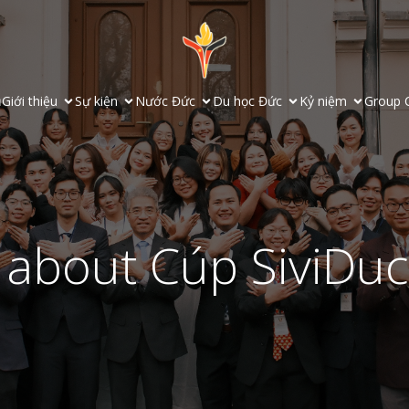
ủ
Giới thiệu
Sự kiện
Nước Đức
Du học Đức
Kỷ niệm
Group 
 about Cúp SiviDu