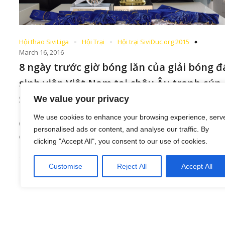
-
-
Hội thao SiviLiga
Hội Trại
Hội trại SiviDuc.org 2015
March 16, 2016
8 ngày trước giờ bóng lăn của giải bóng đ
sinh viên Việt Nam tại châu Âu tranh cúp
Sividuc 2015
We value your privacy
We use cookies to enhance your browsing experience, serv
Chỉ còn vài ngày nữa là giải bóng đá sinh viên Việt Nam
personalised ads or content, and analyse our traffic. By
châu Âu tranh[…]
clicking "Accept All", you consent to our use of cookies.
Customise
Reject All
Accept All