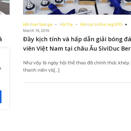
-
-
Hội thao SiviLiga
Hội Trại
Hội trại SiviDuc.org 2015
March 16, 2016
á
Đầy kịch tính và hấp dẫn giải bóng đá
viên Việt Nam tại châu Âu SiviDuc Ber
Như vậy là ngày hội thể thao đã chính thức khép l
e
thanh niên và[…]
 tại