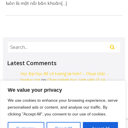
luôn là một nỗi băn khoăn[…]
Latest Comments
Học Đại học để có tương lai hơn? – Chưa chắc –
Sividuc.org
on
Chọn ngành học: sinh viên IT và
Engineer có lợi thế tốt nhất
We value your privacy
12/08/2016
We use cookies to enhance your browsing experience, serve
[…] lại thì lại thiếu các kĩ năng của một người
personalised ads or content, and analyse our traffic. By
thợ. Theo Tagesschau.de Bonus: Chọn ngành
clicking "Accept All", you consent to our use of cookies.
học: sinh viên…
VI