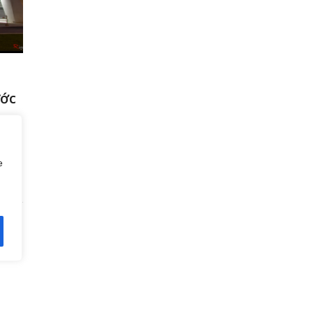
ước
e