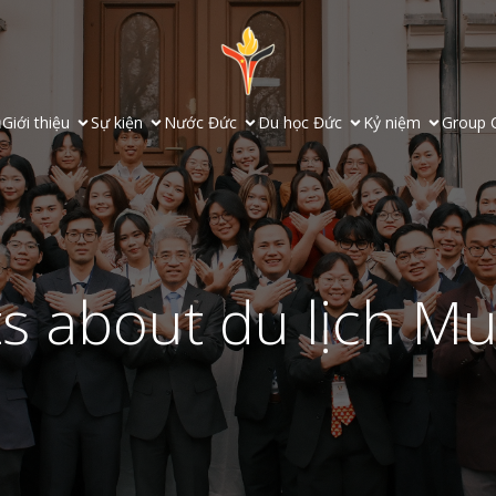
ủ
Giới thiệu
Sự kiện
Nước Đức
Du học Đức
Kỷ niệm
Group 
s about du lịch M