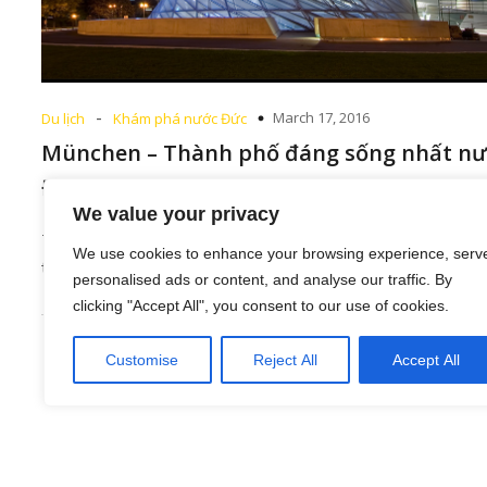
-
March 17, 2016
Du lịch
Khám phá nước Đức
München – Thành phố đáng sống nhất n
Đức
We value your privacy
Tạp chí Monocle xếp Munich đứng vị thứ 5 trong số 25
We use cookies to enhance your browsing experience, serv
thành phố có chất lượng[…]
personalised ads or content, and analyse our traffic. By
clicking "Accept All", you consent to our use of cookies.
Customise
Reject All
Accept All