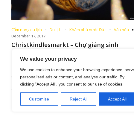
-
-
-
Cẩm nang du lịch
Du lịch
Khám phá nước Đức
Văn hóa
December 17, 2017
Christkindlesmarkt – Chợ giáng sinh
Nürnberg
We value your privacy
Từ tuần đầu mùa vọng, không khí hội hè đã tràn ngập t
We use cookies to enhance your browsing experience, serv
các thành phố ở[…]
personalised ads or content, and analyse our traffic. By
clicking "Accept All", you consent to our use of cookies.
Customise
Reject All
Accept All