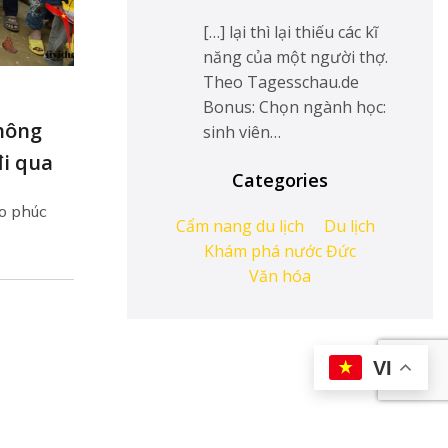
[…] lại thì lại thiếu các kĩ
năng của một người thợ.
Theo Tagesschau.de
Bonus: Chọn ngành học:
hông
sinh viên…
đi qua
Categories
ão phúc
Cẩm nang du lịch
Du lịch
Khám phá nước Đức
Văn hóa
VI