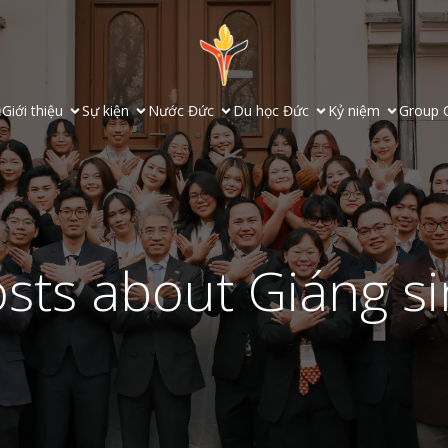
ủ
Giới thiệu
Sự kiện
Nước Đức
Du học Đức
Kỷ niệm
Group 
sts about Giáng s