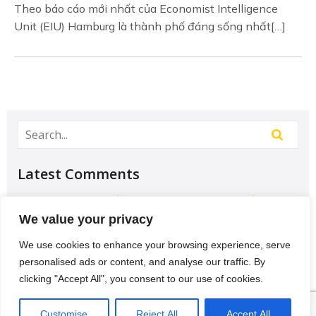
Theo báo cáo mới nhất của Economist Intelligence
Unit (EIU) Hamburg là thành phố đáng sống nhất[…]
Latest Comments
Học Đại học để có tương lai hơn? – Chưa chắc –
Sividuc.org
on
Chọn ngành học: sinh viên IT và
We value your privacy
Engineer có lợi thế tốt nhất
We use cookies to enhance your browsing experience, serve
12/08/2016
personalised ads or content, and analyse our traffic. By
[…] lại thì lại thiếu các kĩ năng của một người
clicking "Accept All", you consent to our use of cookies.
thợ. Theo Tagesschau.de Bonus: Chọn ngành
VI
học: sinh viên…
Customise
Reject All
Accept All