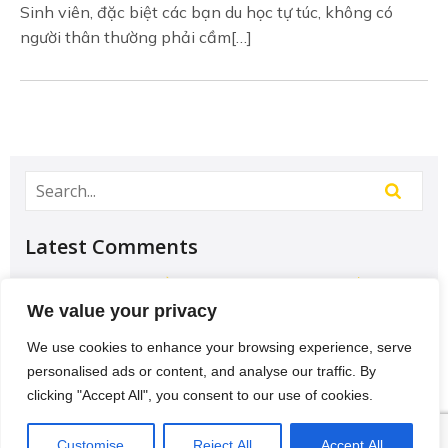
Sinh viên, đặc biệt các bạn du học tự túc, không có
người thân thường phải cầm[…]
Latest Comments
Học Đại học để có tương lai hơn? – Chưa chắc –
Sividuc.org
on
Chọn ngành học: sinh viên IT và
We value your privacy
Engineer có lợi thế tốt nhất
We use cookies to enhance your browsing experience, serve
12/08/2016
personalised ads or content, and analyse our traffic. By
[…] lại thì lại thiếu các kĩ năng của một người
clicking "Accept All", you consent to our use of cookies.
thợ. Theo Tagesschau.de Bonus: Chọn ngành
VI
học: sinh viên…
Customise
Reject All
Accept All