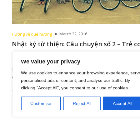
March 22, 2016
Hướng về quê hương
Nhật ký từ thiện: Câu chuyện số 2 – Trẻ c
nghèo và những chiếc xe đạp nghĩa tình
We value your privacy
Người ta cứ bảo, phải có Duyên mới tìm được đến nhau.
We use cookies to enhance your browsing experience, serv
được may mắn được[…]
personalised ads or content, and analyse our traffic. By
clicking "Accept All", you consent to our use of cookies.
Customise
Reject All
Accept All