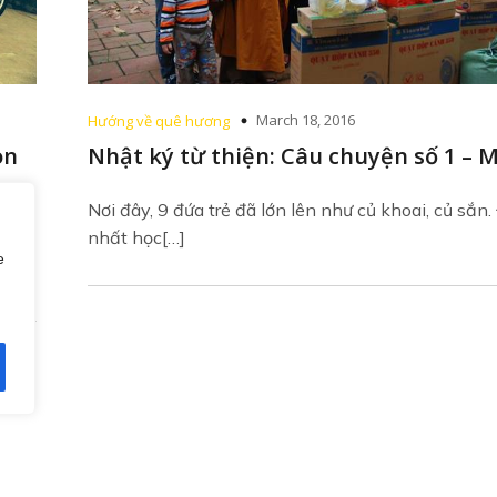
March 18, 2016
Hướng về quê hương
on
Nhật ký từ thiện: Câu chuyện số 1 – M
Nơi đây, 9 đứa trẻ đã lớn lên như củ khoai, củ sắn.
nhất học[…]
 Tôi
e