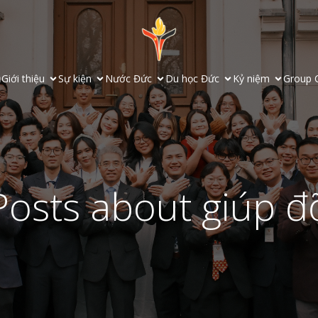
ủ
Giới thiệu
Sự kiện
Nước Đức
Du học Đức
Kỷ niệm
Group 
Posts about giúp đ