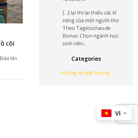
[…] lại thì lại thiếu các kĩ
năng của một người thợ.
Theo Tagesschau.de
Bonus: Chọn ngành học:
ồ côi
sinh viên…
Categories
 Đứa lớn
Hướng về quê hương
VI