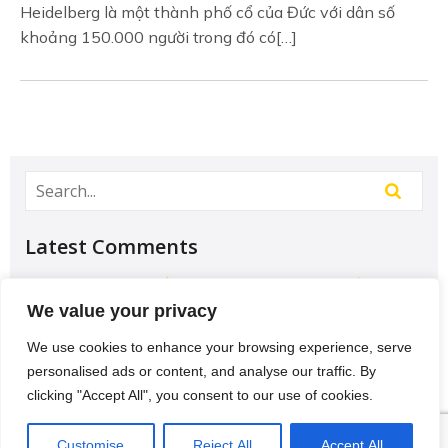
Heidelberg là một thành phố cổ của Đức với dân số
khoảng 150.000 người trong đó có[…]
Latest Comments
Học Đại học để có tương lai hơn? – Chưa chắc –
Sividuc.org
on
Chọn ngành học: sinh viên IT và
We value your privacy
Engineer có lợi thế tốt nhất
We use cookies to enhance your browsing experience, serve
12/08/2016
personalised ads or content, and analyse our traffic. By
[…] lại thì lại thiếu các kĩ năng của một người
clicking "Accept All", you consent to our use of cookies.
thợ. Theo Tagesschau.de Bonus: Chọn ngành
VI
học: sinh viên…
Customise
Reject All
Accept All