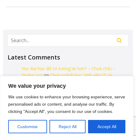
Latest Comments
Học Đại học để có tương lai hơn? – Chưa chắc –
Sividuc.org
on
Chọn ngành học: sinh viên IT và
Engineer có lợi thế tốt nhất
We value your privacy
12/08/2016
We use cookies to enhance your browsing experience, serve
[…] lại thì lại thiếu các kĩ năng của một người
personalised ads or content, and analyse our traffic. By
thợ. Theo Tagesschau.de Bonus: Chọn ngành
clicking "Accept All", you consent to our use of cookies.
học: sinh viên…
VI
Customise
Reject All
Accept All
Categories