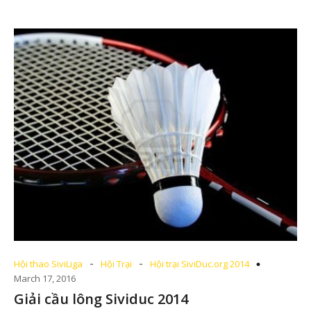
-
-
Hội thao SiviLiga
Hội Trại
Hội trại SiviDuc.org 2014
March 17, 2016
Giải cầu lông Sividuc 2014