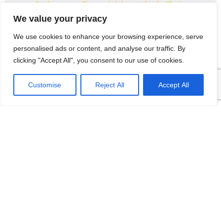
Sividuc.org
on
Chọn ngành học: sinh viên IT và
Engineer có lợi thế tốt nhất
We value your privacy
12/08/2016
We use cookies to enhance your browsing experience, serve
[…] lại thì lại thiếu các kĩ năng của một người
personalised ads or content, and analyse our traffic. By
thợ. Theo Tagesschau.de Bonus: Chọn ngành
clicking "Accept All", you consent to our use of cookies.
học: sinh viên…
VI
Customise
Reject All
Accept All
Categories
Hội thao SiviLiga
Hội Trại
Hội trại SiviDuc.org 2014