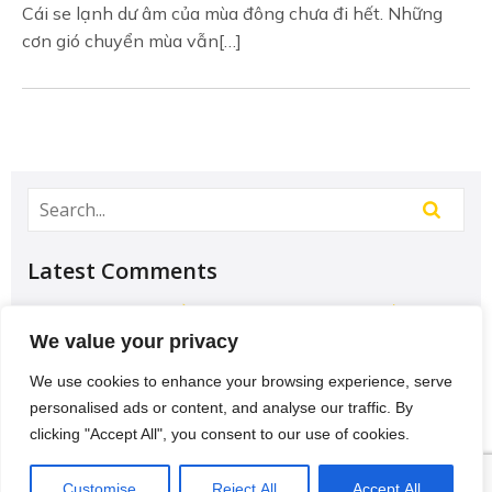
Cái se lạnh dư âm của mùa đông chưa đi hết. Những
cơn gió chuyển mùa vẫn[…]
Latest Comments
Học Đại học để có tương lai hơn? – Chưa chắc –
Sividuc.org
on
Chọn ngành học: sinh viên IT và
We value your privacy
Engineer có lợi thế tốt nhất
We use cookies to enhance your browsing experience, serve
12/08/2016
personalised ads or content, and analyse our traffic. By
[…] lại thì lại thiếu các kĩ năng của một người
clicking "Accept All", you consent to our use of cookies.
thợ. Theo Tagesschau.de Bonus: Chọn ngành
VI
học: sinh viên…
Customise
Reject All
Accept All