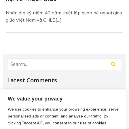
Nhân dịp kỷ niệm 40 năm thiết lập quan hệ ngoại giao
giữa Việt Nam và CHLB[…]
Latest Comments
Học Đại học để có tương lai hơn? – Chưa chắc –
Sividuc.org
on
Chọn ngành học: sinh viên IT và
We value your privacy
Engineer có lợi thế tốt nhất
We use cookies to enhance your browsing experience, serve
12/08/2016
personalised ads or content, and analyse our traffic. By
[…] lại thì lại thiếu các kĩ năng của một người
clicking "Accept All", you consent to our use of cookies.