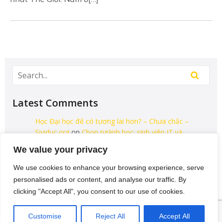
Latest Comments
Học Đại học để có tương lai hơn? – Chưa chắc –
Sividuc.org
on
Chọn ngành học: sinh viên IT và
Engineer có lợi thế tốt nhất
We value your privacy
12/08/2016
We use cookies to enhance your browsing experience, serve
[…] lại thì lại thiếu các kĩ năng của một người
personalised ads or content, and analyse our traffic. By
thợ. Theo Tagesschau.de Bonus: Chọn ngành
clicking "Accept All", you consent to our use of cookies.
học: sinh viên…
VI
Customise
Reject All
Accept All