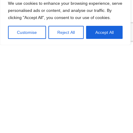
We use cookies to enhance your browsing experience, serve
12/08/2016
personalised ads or content, and analyse our traffic. By
[…] lại thì lại thiếu các kĩ năng của một người
clicking "Accept All", you consent to our use of cookies.
thợ. Theo Tagesschau.de Bonus: Chọn ngành
VI
học: sinh viên…
Customise
Reject All
Accept All
Categories
Du lịch
Khám phá nước Đức