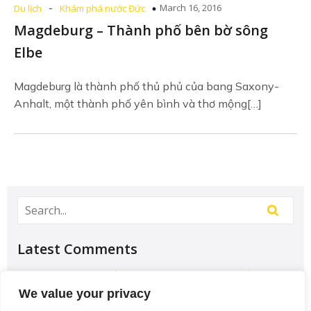
-
March 16, 2016
Du lịch
Khám phá nước Đức
Magdeburg – Thành phố bên bờ sông
Elbe
Magdeburg là thành phố thủ phủ của bang Saxony-
Anhalt, một thành phố yên bình và thơ mộng[…]
Latest Comments
Học Đại học để có tương lai hơn? – Chưa chắc –
Sividuc.org
on
Chọn ngành học: sinh viên IT và
We value your privacy
Engineer có lợi thế tốt nhất