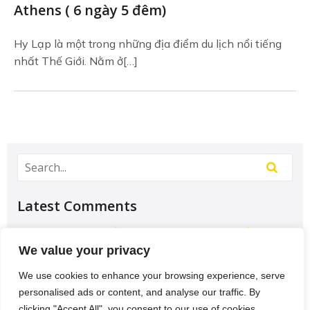
Athens ( 6 ngày 5 đêm)
Hy Lạp là một trong những địa điểm du lịch nổi tiếng
nhất Thế Giới. Nằm ở[…]
Latest Comments
Học Đại học để có tương lai hơn? – Chưa chắc –
Sividuc.org
on
Chọn ngành học: sinh viên IT và
We value your privacy
Engineer có lợi thế tốt nhất
We use cookies to enhance your browsing experience, serve
12/08/2016
personalised ads or content, and analyse our traffic. By
[…] lại thì lại thiếu các kĩ năng của một người
clicking "Accept All", you consent to our use of cookies.