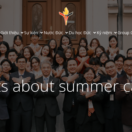
ủ
Giới thiệu
Sự kiện
Nước Đức
Du học Đức
Kỷ niệm
Group 
ts about summer 