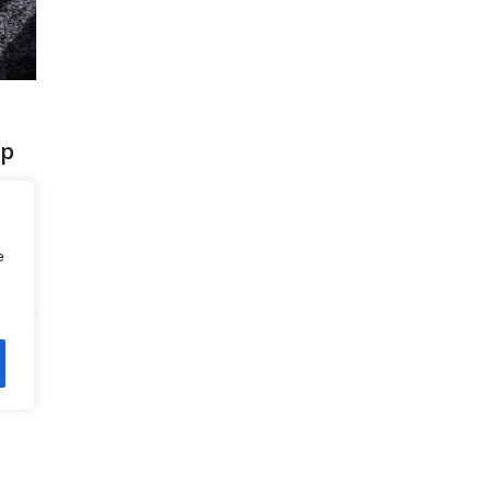
mp
lửa
e