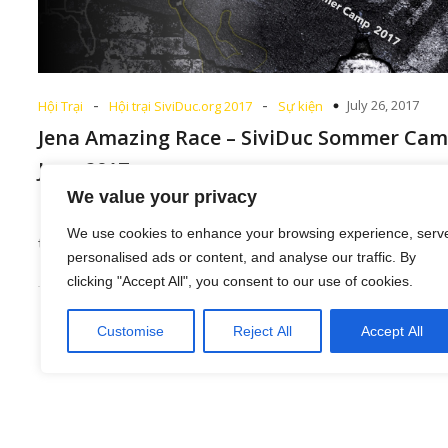
-
-
July 26, 2017
Hội Trại
Hội trại SiviDuc.org 2017
Sự kiện
Jena Amazing Race – SiviDuc Sommer Ca
Jena 2017
We value your privacy
Ngoài các hoạt động thể thao, đêm Gala SIVITA, đêm 
We use cookies to enhance your browsing experience, serv
trại, đến với Hội trại[…]
personalised ads or content, and analyse our traffic. By
clicking "Accept All", you consent to our use of cookies.
Customise
Reject All
Accept All