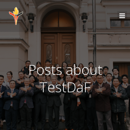
Posts about
TestDaF