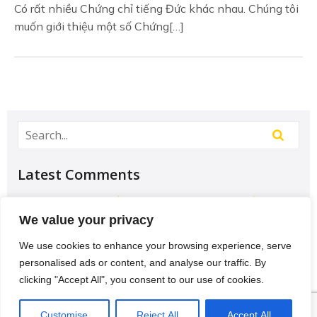
Có rất nhiều Chứng chỉ tiếng Đức khác nhau. Chúng tôi
muốn giới thiệu một số Chứng[…]
Latest Comments
Học Đại học để có tương lai hơn? – Chưa chắc –
Sividuc.org
on
Chọn ngành học: sinh viên IT và
We value your privacy
Engineer có lợi thế tốt nhất
We use cookies to enhance your browsing experience, serve
12/08/2016
personalised ads or content, and analyse our traffic. By
[…] lại thì lại thiếu các kĩ năng của một người
clicking "Accept All", you consent to our use of cookies.
thợ. Theo Tagesschau.de Bonus: Chọn ngành
VI
học: sinh viên…
Customise
Reject All
Accept All