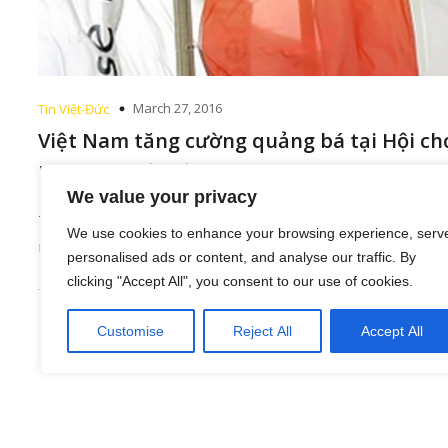
March 27, 2016
Tin Việt-Đức
Việt Nam tăng cường quảng bá tại Hội ch
Du lịch Quốc tế Berlin
We value your privacy
Tại Hội chợ Du lịch Quốc tế Berlin (ITB), hội chợ du lịch 
We use cookies to enhance your browsing experience, serv
nhất thế giới,[…]
personalised ads or content, and analyse our traffic. By
clicking "Accept All", you consent to our use of cookies.
Customise
Reject All
Accept All