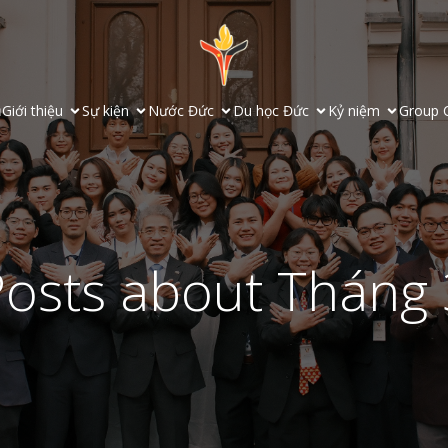
ủ
Giới thiệu
Sự kiện
Nước Đức
Du học Đức
Kỷ niệm
Group 
Posts about Tháng 