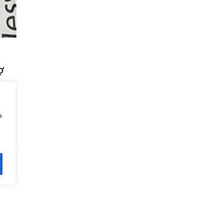
ợ
lớn
e