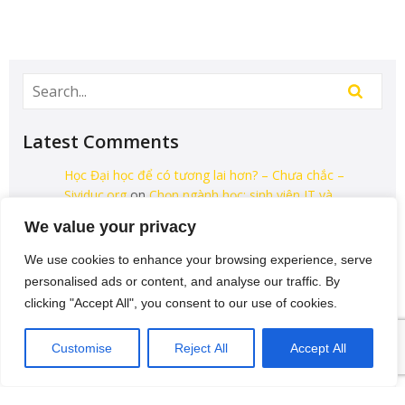
Latest Comments
Học Đại học để có tương lai hơn? – Chưa chắc –
Sividuc.org
on
Chọn ngành học: sinh viên IT và
Engineer có lợi thế tốt nhất
We value your privacy
12/08/2016
We use cookies to enhance your browsing experience, serve
[…] lại thì lại thiếu các kĩ năng của một người
personalised ads or content, and analyse our traffic. By
thợ. Theo Tagesschau.de Bonus: Chọn ngành
clicking "Accept All", you consent to our use of cookies.
học: sinh viên…
VI
Customise
Reject All
Accept All
Categories
Uncategorized