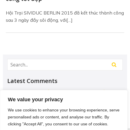
Hội Trại SIVIDUC BERLIN 2015 đã kết thúc thành công
sau 3 ngày đầy sôi động, với[…]
Latest Comments
Học Đại học để có tương lai hơn? – Chưa chắc –
Sividuc.org
on
Chọn ngành học: sinh viên IT và
We value your privacy
Engineer có lợi thế tốt nhất
We use cookies to enhance your browsing experience, serve
12/08/2016
personalised ads or content, and analyse our traffic. By
[…] lại thì lại thiếu các kĩ năng của một người
clicking "Accept All", you consent to our use of cookies.