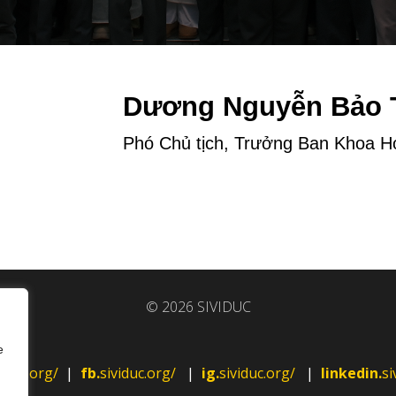
Dương Nguyễn Bảo 
Phó Chủ tịch, Trưởng Ban Khoa H
© 2026 SIVIDUC
e
viduc.org/
|
fb.
sividuc.org/
|
ig.
sividuc.org/
|
linkedin.
si