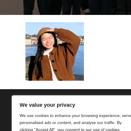
We value your privacy
We use cookies to enhance your browsing experience, serv
personalised ads or content, and analyse our traffic. By
Hệ sinh thái SIVIDUC:
group
.si
clicking "Accept All", you consent to our use of cookies.