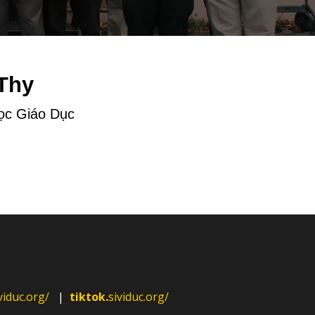
Thy
ọc Giáo Dục
viduc.org/
|
tiktok.
sividuc.org/