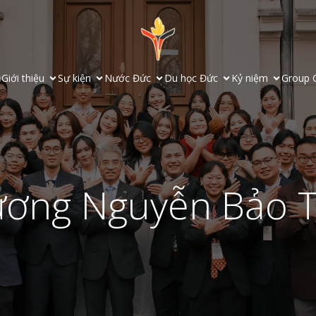
ủ
Giới thiệu
Sự kiện
Nước Đức
Du học Đức
Kỷ niệm
Group 
ơng Nguyễn Bảo 