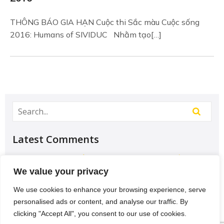
THÔNG BÁO GIA HẠN Cuộc thi Sắc màu Cuộc sống
2016: Humans of SIVIDUC Nhằm tạo[…]
Latest Comments
Học Đại học để có tương lai hơn? – Chưa chắc –
Sividuc.org
on
Chọn ngành học: sinh viên IT và
We value your privacy
Engineer có lợi thế tốt nhất
We use cookies to enhance your browsing experience, serve
12/08/2016
personalised ads or content, and analyse our traffic. By
[…] lại thì lại thiếu các kĩ năng của một người
clicking "Accept All", you consent to our use of cookies.