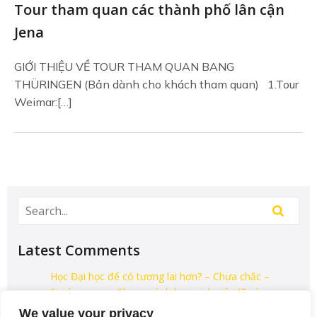
Tour tham quan các thành phố lân cận
Jena
GIỚI THIỆU VỀ TOUR THAM QUAN BANG
THÜRINGEN (Bản dành cho khách tham quan) 1.Tour
Weimar:[…]
Latest Comments
Học Đại học để có tương lai hơn? – Chưa chắc –
Sividuc.org
on
Chọn ngành học: sinh viên IT và
Engineer có lợi thế tốt nhất
We value your privacy