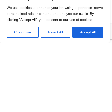
12/08/2016
We use cookies to enhance your browsing experience, serve
[…] lại thì lại thiếu các kĩ năng của một người
personalised ads or content, and analyse our traffic. By
thợ. Theo Tagesschau.de Bonus: Chọn ngành
clicking "Accept All", you consent to our use of cookies.
học: sinh viên…
VI
Customise
Reject All
Accept All
Categories
Du lịch
Hội Trại
Hội trại SiviDuc.org 2017
Khám phá nước Đức
Sự kiện