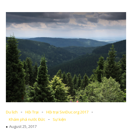
-
-
-
Du lịch
Hội Trại
Hội trại SiviDuc.org 2017
-
Khám phá nước Đức
Sự kiện
August 25, 2017