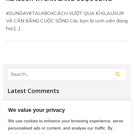
#SUNDAY#TALKBOXCÁCH VƯỢT QUA KÌ KLAUSUR
VÀ CÂN BẰNG CUỘC SỐNG Các bạn là sinh viên đang
học[…]
Latest Comments
Học Đại học để có tương lai hơn? – Chưa chắc –
Sividuc.org
on
Chọn ngành học: sinh viên IT và
We value your privacy
Engineer có lợi thế tốt nhất
We use cookies to enhance your browsing experience, serve
12/08/2016
personalised ads or content, and analyse our traffic. By