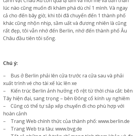
cảnh vật Châu Âu còn quá lạ lẫm và mới mẻ và bản thân
lúc nào cũng muốn đi khám phá dù chỉ 1 mình. Và ngay
cả cho đến bây giờ, khi tôi đã chuyển đến 1 thành phố
khác cũng nhộn nhịp, sầm uất và đương nhiên là cũng
rất đẹp, tôi vẫn nhớ đến Berlin, nhớ đến thành phố Âu
Châu đầu tiên tôi sống.
Chú ý:
– Bus ở Berlin phải lên cửa trước ra cửa sau và phải
xuất trình vé cho tài xế lúc lên xe
– Kiến trúc Berlin ảnh hưởng rõ rệt từ thời chia cắt: bên
Tây hiện đại, sang trọng – bên Đông cổ kính uy nghiêm
– Cũng có thể tự sắp xếp chuyến đi cho phù hợp với
hoàn cảnh
– Trang Web chính thức của thành phố: www.berlin.de
– Trang Web tra tàu: www.bvg.de