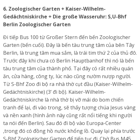
6.
Zoologischer Garten + Kaiser-Wilhelm-
Gedächtniskirche + Die große Wasseruhr: S,U-Bhf
Berlin Zoologischer Garten
Đi tiếp Bus 100 từ Großer Stern đến bến Zoologischer
Garten (bến cuối). Đây là bến tàu trung tâm của bên Tây
Berlin, là trung tâm mua sắm, là trái tim thứ 2 của thủ đô.
Trước đây khi chưa có Berlin Hauptbanhof thì nó là bến
tàu trung tâm của thành phố. Tại đây có rất nhiều quán
ăn, cửa hàng, công ty, lúc nào cũng nườm nượp người.
Từ S-Bhf Zoo đi bộ ra nhà thờ cụt đầu (Kaiser-Wilhelm-
Gedächtniskirche) (3‘ đi bộ). Kaiser-Wilhelm-
Gedächtniskirche là nhà thờ bị vỡ mái do bom chiến
tranh để lại, đi vào trong, sẽ thấy tượng chúa Jesus vàng
và nền xanh (hình ảnh này cũng rất nổi tiếng khi người
ta nói đến Berlin). Sau đó đi bộ vào Europa-Center
,trong đó có đồng hồ nước khổng lồ. Quay lại phía trước
S-Bhf Zoologischer Garten để tiếp tục đi. Chờ Bus M45