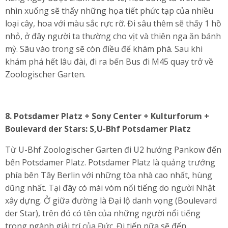
nhìn xuống sẽ thấy những họa tiết phức tạp của nhiều
loại cây, hoa với màu sắc rực rỡ. Đi sâu thêm sẽ thấy 1 hồ
nhỏ, ở đây người ta thường cho vịt và thiên nga ăn bánh
mỳ. Sâu vào trong sẽ còn điều để khám phá. Sau khi
khám phá hết lâu đài, đi ra bến Bus đi M45 quay trở về
Zoologischer Garten.
8.
Potsdamer Platz + Sony Center + Kulturforum +
Boulevard der Stars: S,U-Bhf Potsdamer Platz
Từ U-Bhf Zoologischer Garten đi U2 hướng Pankow đến
bến Potsdamer Platz. Potsdamer Platz là quảng trướng
phía bên Tây Berlin với những tòa nhà cao nhất, hùng
dũng nhất. Tại đây có mái vòm nổi tiếng do người Nhật
xây dựng. Ở giữa đường là Đại lộ danh vọng (Boulevard
der Star), trên đó có tên của những người nổi tiếng
trong ngành giải trí của Đức. Đi tiếp nữa sẽ đến