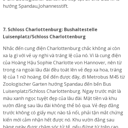
hướng Spandau,Johannesstift.
7.
Schloss Charlottenburg: Bushaltestelle
Luisenplatz/Schloss Charlottenburg
Nhắc đến cung điện Charlottenburg chắc không ai còn
xa lạ gì với vẻ uy nghi và tráng lệ của nó. Vì là cung điện
của Hoàng Hậu Sophie Charlotte von Hannover, nên từ
trong ra ngoài lâu đài đều toát lên vẻ đẹp xa hoa, tráng
lệ của 1 nữ hoàng. Để đến được đây, đi Metrobus M45 từ
Zoologischer Garten hướng Spandau đến bến Bus
Luisenplatz/Schloss Charlottenburg. Ngay trước mặt là
màu xanh ngọc tuyệt đẹp của lâu đài. Mặt tiền và khu
vườn đằng sau lâu đài không thể bỏ qua. Vẻ đẹp đằng
trước không có giấy mực nào tả nổi, phải tận mắt chứng
kiến mới cảm nhận hết được nó. Khu vườn đằng sau
hàng ngày được chăm sóc tử tế, nếu đứng từ trên cao