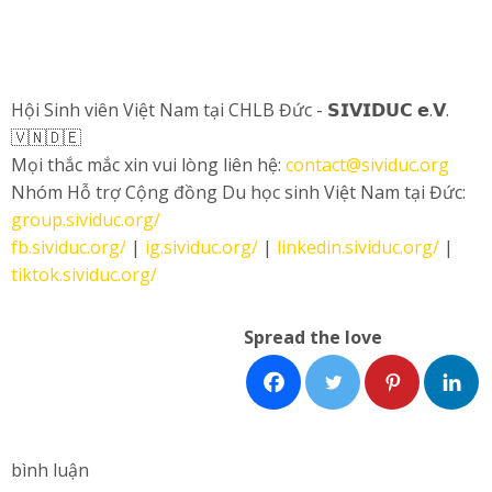
Hội Sinh viên Việt Nam tại CHLB Đức - 𝗦𝗜𝗩𝗜𝗗𝗨𝗖 𝗲.𝗩.
🇻🇳🇩🇪
Mọi thắc mắc xin vui lòng liên hệ:
contact@sividuc.org
Nhóm Hỗ trợ Cộng đồng Du học sinh Việt Nam tại Đức:
group.sividuc.org/
fb.sividuc.org/
|
ig.sividuc.org/
|
linkedin.sividuc.org/
|
tiktok.sividuc.org/
Spread the love
bình luận