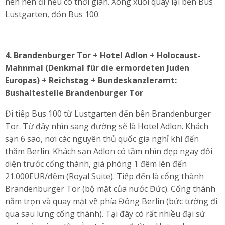
nên nên đi nếu có thời gian. Xong xuôi quay lại bến Bus
Lustgarten, đón Bus 100.
4.
Brandenburger Tor + Hotel Adlon + Holocaust-
Mahnmal (Denkmal für die ermordeten Juden
Europas) + Reichstag + Bundeskanzleramt:
Bushaltestelle Brandenburger Tor
Đi tiếp Bus 100 từ Lustgarten đến bến Brandenburger
Tor. Từ đây nhìn sang đường sẽ là Hotel Adlon. Khách
sạn 6 sao, nơi các nguyên thủ quốc gia nghỉ khi đến
thăm Berlin. Khách sạn Adlon có tầm nhìn đẹp ngay đối
diện trước cổng thành, giá phòng 1 đêm lên đến
21.000EUR/đêm (Royal Suite). Tiếp đến là cổng thành
Brandenburger Tor (bộ mặt của nước Đức). Cổng thành
nằm trọn và quay mặt về phía Đông Berlin (bức tường đi
qua sau lưng cổng thành). Tại đây có rất nhiều đại sứ