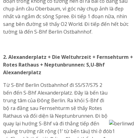
đoạn trống không có tường nên đi ra bãi cỏ đằng sau
chụp ảnh cầu Oberbaum, vì góc này chụp ảnh là đẹp
nhất và ngắm đc sông Spree. Đi tiếp 1 đoạn nữa, nhìn
sang bên đường sẽ thấy O2 World. Đi tiếp đến hết bức
tường là đến S-Bhf Berlin Ostbahnhof.
2.
Alexanderplatz + Die Weltuhrzeit + Fernsehturm +
Rotes Rathaus + Neptunbrunnen: S,U-Bhf
Alexanderplatz
Từ S-Bhf Berlin Ostbahnhof đi S5/S7/S75 2
bến đến S-Bhf Alexanderplatz. Đây là bến tàu
trung tâm của Đông Berlin. Ra khỏi S-Bhf đi
bộ ra đằng sau Fernsehturm sẽ thấy Rotes
Rathaus và đối diện là Neptunbrunnen. Đi bộ
quay lại hướng S-Bhf và đi thẳng tiếp đến
quảng trường rất rộng (1’ từ bến tàu) thì ở đó