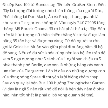
Đi tiếp Bus 100 từ Bundestag đến bến Großer Stern. Đến
đây là tượng đài tưởng nhớ chiến thắng của người Đức,
Phổ chống lại Đan Mạch, Áo và Pháp, chung quanh là
khu vườn Tiergarten khổng lồ. Vào ngày 24.07.2008 tổng
thống Mỹ Barack Obama đã có bài phát biểu tại đây. Bên
trên là bức tượng nữ thần chiến thắng Viktoria được làm
bằng 35 tấn bạc và được mạ vàng. Từ đó người ta còn
gọi là Goldelse. Muốn vào giữa phải đi xuống hầm đi bộ
để sang. Nếu có đủ sức khỏe cũng nên leo bộ lên trên để
xem 5 ngả đường như 5 cánh của 1 ngôi sao chiếu ra 5
phía thành phố Berlin, đan xen là những hàng cây xanh
um tùm của Tiergarten. Lấp ló đâu đó những đường con
của dòng sông Spree di chuyển lười biếng chậm chạp.
Sau đó quay lại bến Bus 100 hướng Zoologischer Garten
(vì đây là ngã 5 nên rất khó để nói là bến đấy nằm ở phía
nào, nên tốt nhất là phải đi bộ vòng quanh để tìm).