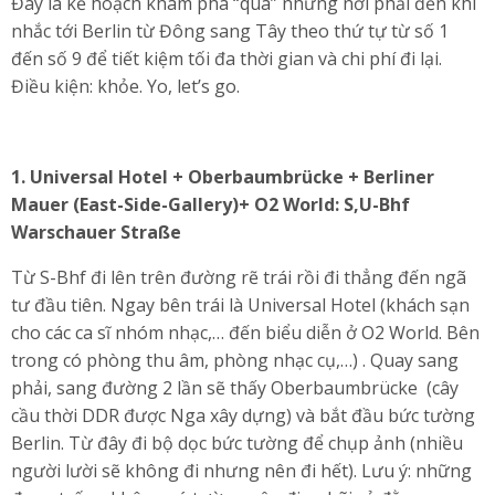
Đây là kế hoạch khám phá “qua” những nơi phải đến khi
nhắc tới Berlin từ Đông sang Tây theo thứ tự từ số 1
đến số 9 để tiết kiệm tối đa thời gian và chi phí đi lại.
Điều kiện: khỏe. Yo, let’s go.
1.
Universal Hotel + Oberbaumbrücke + Berliner
Mauer (East-Side-Gallery)+ O2 World: S,U-Bhf
Warschauer Straße
Từ S-Bhf đi lên trên đường rẽ trái rồi đi thẳng đến ngã
tư đầu tiên. Ngay bên trái là Universal Hotel (khách sạn
cho các ca sĩ nhóm nhạc,… đến biểu diễn ở O2 World. Bên
trong có phòng thu âm, phòng nhạc cụ,…) . Quay sang
phải, sang đường 2 lần sẽ thấy Oberbaumbrücke (cây
cầu thời DDR được Nga xây dựng) và bắt đầu bức tường
Berlin. Từ đây đi bộ dọc bức tường để chụp ảnh (nhiều
người lười sẽ không đi nhưng nên đi hết). Lưu ý: những