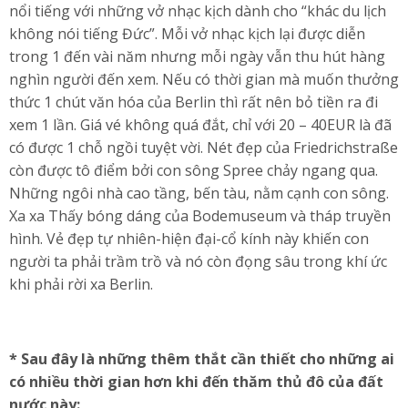
nổi tiếng với những vở nhạc kịch dành cho “khác du lịch
không nói tiếng Đức”. Mỗi vở nhạc kịch lại được diễn
trong 1 đến vài năm nhưng mỗi ngày vẫn thu hút hàng
nghìn người đến xem. Nếu có thời gian mà muốn thưởng
thức 1 chút văn hóa của Berlin thì rất nên bỏ tiền ra đi
xem 1 lần. Giá vé không quá đắt, chỉ với 20 – 40EUR là đã
có được 1 chỗ ngồi tuyệt vời. Nét đẹp của Friedrichstraße
còn được tô điểm bởi con sông Spree chảy ngang qua.
Những ngôi nhà cao tầng, bến tàu, nằm cạnh con sông.
Xa xa Thấy bóng dáng của Bodemuseum và tháp truyền
hình. Vẻ đẹp tự nhiên-hiện đại-cổ kính này khiến con
người ta phải trầm trồ và nó còn đọng sâu trong khí ức
khi phải rời xa Berlin.
* Sau đây là những thêm thắt cần thiết cho những ai
có nhiều thời gian hơn khi đến thăm thủ đô của đất
nước này: