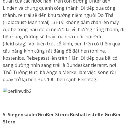
quán của các nước nằm trên con đường Unter den
Linden và chung quanh cổng thành. Đi tiếp qua cổng
thành, rẽ trái sẽ đến khu tưởng niệm người Do Thái
(Holocaust-Mahnmal). Lưu ý: không dẫm chân lên mấy
cục bê tông. Sau đó đi ngược lại về hướng cổng thành, đi
tiếp sang đường sẽ thấy tòa nhà quốc hội Đức
(Reichstag). Với kiến trúc cổ kính, bên trên có thêm quả
cầu bằng kính cũng rất đáng để đặt hẹn (online,
kostenlos, Reisepass) lên trên 1 lần. Đi tiếp qua bãi cỏ,
sang đường nhìn sang trái là Bundeskanzleramt, nơi
Thủ Tưởng Đức, bà Angela Merkel làm việc. Xong rồi
quay trở lại bến Bus 100 bên cạnh Reichtag.
5.
Siegensäule/Großer Stern: Bushaltestelle Großer
Stern