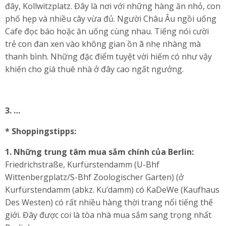
đây, Kollwitzplatz. Đây là nơi với những hàng ăn nhỏ, con
phố hẹp và nhiều cây vừa đủ. Người Châu Âu ngồi uống
Cafe đọc báo hoặc ăn uống cùng nhau. Tiếng nói cười
trẻ con đan xen vào không gian ồn ã nhẹ nhàng mà
thanh bình. Những đặc điểm tuyệt vời hiếm có như vậy
khiến cho giá thuê nhà ở đây cao ngất ngưởng.
3.
…
* Shoppingstipps:
1.
Những trung tâm mua sắm chính của Berlin:
Friedrichstraße, Kurfürstendamm (U-Bhf
Wittenbergplatz/S-Bhf Zoologischer Garten) (ở
Kurfürstendamm (abkz. Ku’damm) có KaDeWe (Kaufhaus
Des Westen) có rất nhiều hàng thời trang nổi tiếng thế
giới. Đây được coi là tòa nhà mua sắm sang trọng nhất