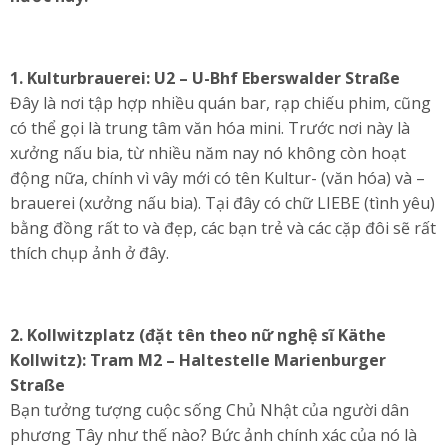
1.
Kulturbrauerei: U2 – U-Bhf Eberswalder Straße
Đây là nơi tập hợp nhiều quán bar, rạp chiếu phim, cũng
có thể gọi là trung tâm văn hóa mini. Trước nơi này là
xưởng nấu bia, từ nhiều năm nay nó không còn hoạt
động nữa, chính vì vây mới có tên Kultur- (văn hóa) và –
brauerei (xưởng nấu bia). Tại đây có chữ LIEBE (tình yêu)
bằng đồng rất to và đẹp, các bạn trẻ và các cặp đôi sẽ rất
thích chụp ảnh ở đây.
2.
Kollwitzplatz (đặt tên theo nữ nghệ sĩ Käthe
Kollwitz): Tram M2 – Haltestelle Marienburger
Straße
Bạn tưởng tượng cuộc sống Chủ Nhật của người dân
phương Tây như thế nào? Bức ảnh chính xác của nó là