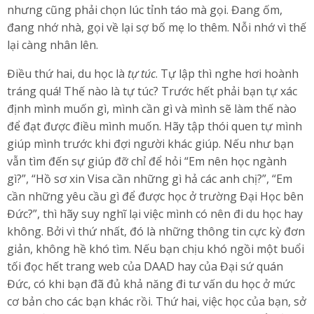
nhưng cũng phải chọn lúc tỉnh táo mà gọi. Đang ốm,
đang nhớ nhà, gọi về lại sợ bố mẹ lo thêm. Nỗi nhớ vì thế
lại càng nhân lên.
Điều thứ hai, du học là
tự túc
. Tự lập thì nghe hơi hoành
tráng quá! Thế nào là tự túc? Trước hết phải bạn tự xác
định mình muốn gì, mình cần gì và mình sẽ làm thế nào
để đạt được điều mình muốn. Hãy tập thói quen tự mình
giúp mình trước khi đợi người khác giúp. Nếu như bạn
vẫn tìm đến sự giúp đỡ chỉ để hỏi “Em nên học ngành
gì?”, “Hồ sơ xin Visa cần những gì hả các anh chị?”, “Em
cần những yêu cầu gì để được học ở trường Đại Học bên
Đức?”, thì hãy suy nghĩ lại việc mình có nên đi du học hay
không. Bởi vì thứ nhất, đó là những thông tin cực kỳ đơn
giản, không hề khó tìm. Nếu bạn chịu khó ngồi một buổi
tối đọc hết trang web của DAAD hay của Đại sứ quán
Đức, có khi bạn đã đủ khả năng đi tư vấn du học ở mức
cơ bản cho các bạn khác rồi. Thứ hai, việc học của bạn, sở