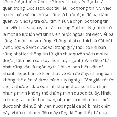
liệu mà đọc thêm. Chưa kể khi viết bài, việc đọc là rất
quan trọng. Đọc sách, đọc tài liệu, lọc thông tin, v.v. Việc
tự tìm hiểu về làm hồ sơ cũng là bước đệm để bạn làm
quen với việc tự tra cứu, tìm hiểu và chọn lọc thông tin
cho việc học sau này tại các trường Đại học. Ngoài thi cử
là một áp lực lớn với sinh viên nước ngoài, thì việc viết bài
cũng là một cơn ác mộng. Không phải cứ thích là đặt bút
viết được. Để viết được vài trang giấy thôi, có khi bạn
cũng phải lọc thông tin từ gần chục quyển sách mới ra
được (Tất nhiên còn tùy môn, tùy ngành). Vấn đề cơ bản
nhất cũng vẫn là ngôn ngữ. Đôi khi bạn hiểu vấn đề
nhanh, hoặc bạn có kiến thức về vấn đề đấy, nhưng bạn
không thể diễn tả được mình suy nghĩ gì. Cảm giác rất ức
chế, vì thực tế, đầu óc mình không thua kém bọn bạn,
nhưng mình không thể chứng minh được điều ấy. Nhất
là trong các buổi thảo luận, những cái mình nói ra mới
được tính điểm. Sinh viên nước ngoài đa số bị mất điểm
này, vì dù có nhanh đến mấy cũng không thể phản xạ