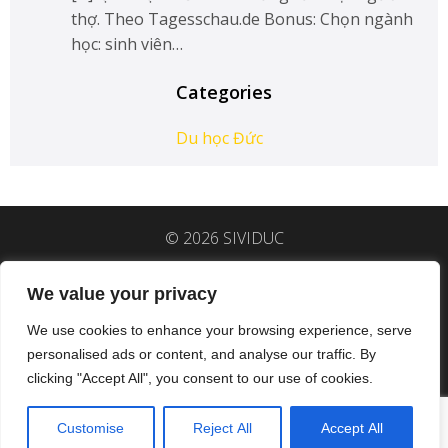
thợ. Theo Tagesschau.de Bonus: Chọn ngành
học: sinh viên…
Categories
Du học Đức
© 2026 SIVIDUC
We value your privacy
Hệ sinh thái SIVIDUC:
group
.sividuc.org/
|
We use cookies to enhance your browsing experience, serve
fb.
sividuc.org/
|
ig.
sividuc.org/
|
personalised ads or content, and analyse our traffic. By
linkedin.
sividuc.org/
|
tiktok.
sividuc.org/
clicking "Accept All", you consent to our use of cookies.
VI
Customise
Reject All
Accept All
Impressum
Datenschutzerklärung