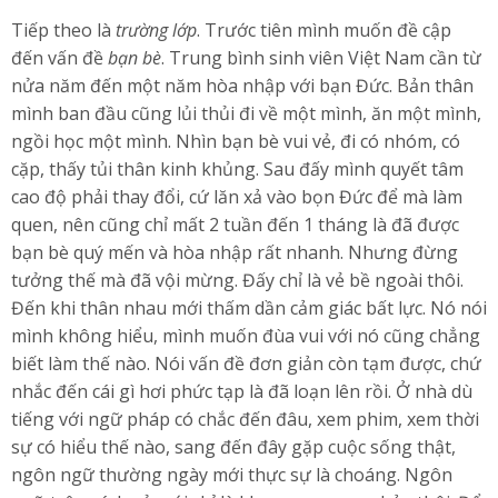
Tiếp theo là
trường lớp
. Trước tiên mình muốn đề cập
đến vấn đề
bạn bè
. Trung bình sinh viên Việt Nam cần từ
nửa năm đến một năm hòa nhập với bạn Đức. Bản thân
mình ban đầu cũng lủi thủi đi về một mình, ăn một mình,
ngồi học một mình. Nhìn bạn bè vui vẻ, đi có nhóm, có
cặp, thấy tủi thân kinh khủng. Sau đấy mình quyết tâm
cao độ phải thay đổi, cứ lăn xả vào bọn Đức để mà làm
quen, nên cũng chỉ mất 2 tuần đến 1 tháng là đã được
bạn bè quý mến và hòa nhập rất nhanh. Nhưng đừng
tưởng thế mà đã vội mừng. Đấy chỉ là vẻ bề ngoài thôi.
Đến khi thân nhau mới thấm dần cảm giác bất lực. Nó nói
mình không hiểu, mình muốn đùa vui với nó cũng chẳng
biết làm thế nào. Nói vấn đề đơn giản còn tạm được, chứ
nhắc đến cái gì hơi phức tạp là đã loạn lên rồi. Ở nhà dù
tiếng với ngữ pháp có chắc đến đâu, xem phim, xem thời
sự có hiểu thế nào, sang đến đây gặp cuộc sống thật,
ngôn ngữ thường ngày mới thực sự là choáng. Ngôn