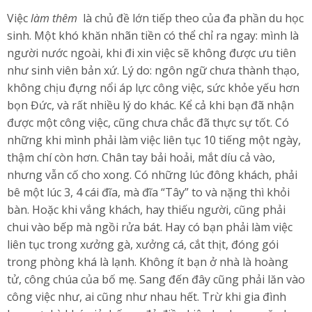
Việc
làm thêm
là chủ đề lớn tiếp theo của đa phần du học
sinh. Một khó khăn nhãn tiền có thể chỉ ra ngay: mình là
người nước ngoài, khi đi xin việc sẽ không được ưu tiên
như sinh viên bản xứ. Lý do: ngôn ngữ chưa thành thạo,
không chịu đựng nổi áp lực công việc, sức khỏe yếu hơn
bọn Đức, và rất nhiều lý do khác. Kể cả khi bạn đã nhận
được một công việc, cũng chưa chắc đã thực sự tốt. Có
những khi mình phải làm việc liên tục 10 tiếng một ngày,
thậm chí còn hơn. Chân tay bải hoải, mắt díu cả vào,
nhưng vẫn cố cho xong. Có những lúc đông khách, phải
bê một lúc 3, 4 cái đĩa, mà đĩa “Tây” to và nặng thì khỏi
bàn. Hoặc khi vắng khách, hay thiếu người, cũng phải
chui vào bếp mà ngồi rửa bát. Hay có bạn phải làm việc
liên tục trong xưởng gà, xưởng cá, cắt thịt, đóng gói
trong phòng khá là lạnh. Không ít bạn ở nhà là hoàng
tử, công chúa của bố mẹ. Sang đến đây cũng phải lăn vào
công việc như, ai cũng như nhau hết. Trừ khi gia đình