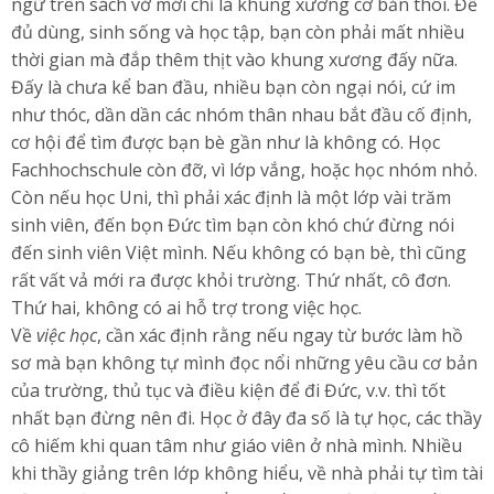
ngữ trên sách vở mới chỉ là khung xương cơ bản thôi. Để
đủ dùng, sinh sống và học tập, bạn còn phải mất nhiều
thời gian mà đắp thêm thịt vào khung xương đấy nữa.
Đấy là chưa kể ban đầu, nhiều bạn còn ngại nói, cứ im
như thóc, dần dần các nhóm thân nhau bắt đầu cố định,
cơ hội để tìm được bạn bè gần như là không có. Học
Fachhochschule còn đỡ, vì lớp vắng, hoặc học nhóm nhỏ.
Còn nếu học Uni, thì phải xác định là một lớp vài trăm
sinh viên, đến bọn Đức tìm bạn còn khó chứ đừng nói
đến sinh viên Việt mình. Nếu không có bạn bè, thì cũng
rất vất vả mới ra được khỏi trường. Thứ nhất, cô đơn.
Thứ hai, không có ai hỗ trợ trong việc học.
Về
việc học
, cần xác định rằng nếu ngay từ bước làm hồ
sơ mà bạn không tự mình đọc nổi những yêu cầu cơ bản
của trường, thủ tục và điều kiện để đi Đức, v.v. thì tốt
nhất bạn đừng nên đi. Học ở đây đa số là tự học, các thầy
cô hiếm khi quan tâm như giáo viên ở nhà mình. Nhiều
khi thầy giảng trên lớp không hiểu, về nhà phải tự tìm tài