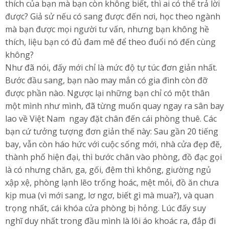
thích của bạn mà bạn còn không biết, thì ai có thể trả lời
được? Giả sử nếu có sang được đến nơi, học theo ngành
mà bạn được mọi người tư vấn, nhưng bạn không hề
thích, liệu bạn có đủ đam mê để theo đuổi nó đến cùng
không?
Như đã nói, đấy mới chỉ là mức độ tự túc đơn giản nhất.
Bước đầu sang, bạn nào may mắn có gia đình còn đỡ
được phần nào. Ngược lại những bạn chỉ có một thân
một mình như mình, đã từng muốn quay ngay ra sân bay
lao về Việt Nam ngay đặt chân đến cái phòng thuê. Các
bạn cứ tưởng tượng đơn giản thế này: Sau gần 20 tiếng
bay, vẫn còn háo hức với cuộc sống mới, nhà cửa đẹp đẽ,
thành phố hiện đại, thì bước chân vào phòng, đồ đạc gọi
là có nhưng chăn, ga, gối, đệm thì không, giường ngủ
xập xệ, phòng lạnh lẽo trống hoác, mệt mỏi, đồ ăn chưa
kịp mua (vì mới sang, lơ ngơ, biết gì mà mua?), và quan
trọng nhất, cái khóa cửa phòng bị hỏng. Lúc đấy suy
nghĩ duy nhất trong đầu mình là lôi áo khoác ra, đắp đi