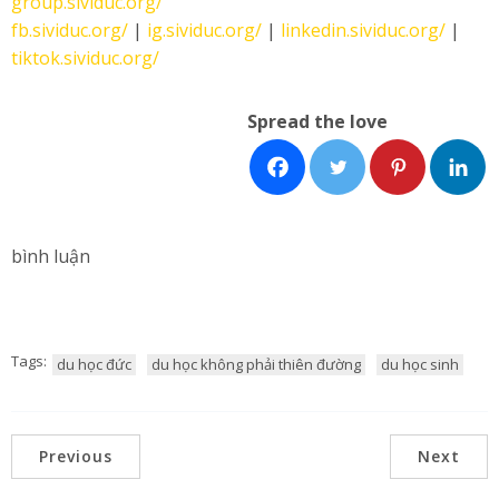
group.sividuc.org/
fb.sividuc.org/
|
ig.sividuc.org/
|
linkedin.sividuc.org/
|
tiktok.sividuc.org/
Spread the love
bình luận
Tags:
du học đức
du học không phải thiên đường
du học sinh
Previous
Next