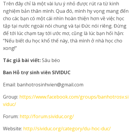
Trên đây chỉ là một vài lưu ý nhỏ được rút ra từ kinh
nghiệm bản thân mình. Qua đó, mình hy vọng mang đến
cho các bạn có một cái nhìn hoàn thiện hơn về việc học
tập tại nước ngoài nói chung và tại Đức nói riêng. Đừng
để tới lúc chạm tay tới ước mơ, cũng là lúc bạn hối hận:
“Nếu biết du học khổ thế này, thà mình ở nhà học cho
xong!”
Tác giả bài viết:
Sâu béo
Ban Hỗ trợ sinh viên SIVIDUC
Email: banhotrosinhvien@gmail.com
Group:
https://www.facebook.com/groups/banhotrosv.si
viduc/
Forum:
http://forum.sividuc.org/
Website:
http://sividuc.org/category/du-hoc-duc/