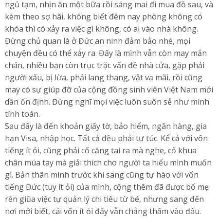
ngủ tạm, nhịn ăn một bữa rồi sáng mai đi mua đồ sau, và
kèm theo sợ hãi, không biết đêm nay phòng không có
khóa thì có xảy ra việc gì không, có ai vào nhà không.
Đừng chủ quan là ở Đức an ninh đảm bảo nhé, mọi
chuyện đều có thể xảy ra. Đấy là mình vẫn còn may mắn
chán, nhiều bạn còn trục trặc vấn đề nhà cửa, gặp phải
người xấu, bị lừa, phải lang thang, vật vạ mãi, rồi cũng
may có sự giúp đỡ của cộng đồng sinh viên Việt Nam mới
dần ổn định. Đừng nghĩ mọi việc luôn suôn sẻ như mình
tính toán.
Sau đấy là đến khoản giấy tờ, bảo hiểm, ngân hàng, gia
hạn Visa, nhập học. Tất cả đều phải tự túc. Kể cả với vốn
tiếng ít ỏi, cũng phải cố căng tai ra mà nghe, cố khua
chân múa tay mà giải thích cho người ta hiểu mình muốn
gì. Bản thân mình trước khi sang cũng tự hào với vốn
tiếng Đức (tuy ít ỏi) của mình, cộng thêm đã được bố mẹ
rèn giũa việc tự quản lý chi tiêu từ bé, nhưng sang đến
nơi mới biết, cái vốn ít ỏi đấy vẫn chẳng thấm vào đâu.