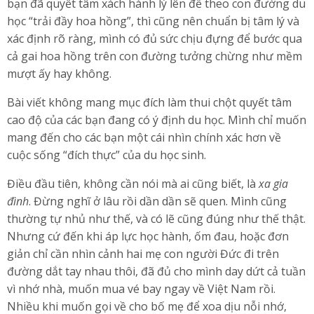
bạn đã quyết tâm xách hành lý lên để theo con đường du
học “trải đầy hoa hồng”, thì cũng nên chuẩn bị tâm lý và
xác định rõ ràng, mình có đủ sức chịu đựng để bước qua
cả gai hoa hồng trên con đường tưởng chừng như mềm
mượt ấy hay không.
Bài viết không mang mục đích làm thui chột quyết tâm
cao độ của các bạn đang có ý định du học. Mình chỉ muốn
mang đến cho các bạn một cái nhìn chính xác hơn về
cuộc sống “đích thực” của du học sinh.
Điều đầu tiên, không cần nói mà ai cũng biết, là
xa gia
đình
. Đừng nghĩ ở lâu rồi dần dần sẽ quen. Mình cũng
thường tự nhủ như thế, và có lẽ cũng đúng như thế thật.
Nhưng cứ đến khi áp lực học hành, ốm đau, hoặc đơn
giản chỉ cần nhìn cảnh hai mẹ con người Đức đi trên
đường dắt tay nhau thôi, đã đủ cho mình day dứt cả tuần
vì nhớ nhà, muốn mua vé bay ngay về Việt Nam rồi.
Nhiều khi muốn gọi về cho bố mẹ để xoa dịu nỗi nhớ,