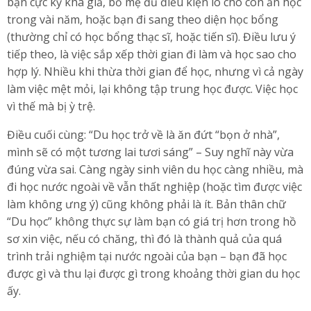
bạn cực kỳ khá giả, bố mẹ đủ điều kiện lo cho con ăn học
trong vài năm, hoặc bạn đi sang theo diện học bổng
(thường chỉ có học bổng thạc sĩ, hoặc tiến sĩ). Điều lưu ý
tiếp theo, là việc sắp xếp thời gian đi làm và học sao cho
hợp lý. Nhiều khi thừa thời gian để học, nhưng vì cả ngày
làm việc mệt mỏi, lại không tập trung học được. Việc học
vì thế mà bị ỳ trệ.
Điều cuối cùng: “Du học trở về là ăn đứt “bọn ở nhà”,
mình sẽ có một tương lai tươi sáng” – Suy nghĩ này vừa
đúng vừa sai. Càng ngày sinh viên du học càng nhiều, mà
đi học nước ngoài về vẫn thất nghiệp (hoặc tìm được việc
làm không ưng ý) cũng không phải là ít. Bản thân chữ
“Du học” không thực sự làm bạn có giá trị hơn trong hồ
sơ xin việc, nếu có chăng, thì đó là thành quả của quá
trình trải nghiệm tại nước ngoài của bạn – bạn đã học
được gì và thu lại được gì trong khoảng thời gian du học
ấy.