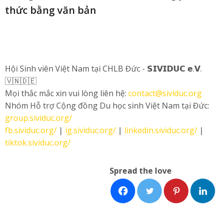
thức bằng văn bản
Hội Sinh viên Việt Nam tại CHLB Đức - 𝗦𝗜𝗩𝗜𝗗𝗨𝗖 𝗲.𝗩.
🇻🇳🇩🇪
Mọi thắc mắc xin vui lòng liên hệ:
contact@sividuc.org
Nhóm Hỗ trợ Cộng đồng Du học sinh Việt Nam tại Đức:
group.sividuc.org/
fb.sividuc.org/
|
ig.sividuc.org/
|
linkedin.sividuc.org/
|
tiktok.sividuc.org/
Spread the love