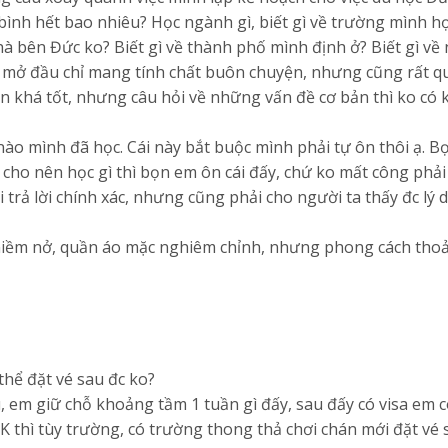
ng bình hết bao nhiêu? Học ngành gì, biết gì về trường mình h
hà bên Đức ko? Biết gì về thành phố mình định ở? Biết gì về
 mở đầu chỉ mang tính chất buôn chuyện, nhưng cũng rất q
khá tốt, nhưng câu hỏi về những vấn đề cơ bản thì ko có 
nào mình đã học. Cái này bắt buộc mình phải tự ôn thôi ạ. B
, cho nên học gì thì bọn em ôn cái đấy, chứ ko mất công phải
 trả lời chính xác, nhưng cũng phải cho người ta thấy đc lý d
n, niềm nở, quần áo mặc nghiêm chỉnh, nhưng phong cách tho
 thể đặt vé sau đc ko?
, em giữ chỗ khoảng tầm 1 tuần gì đấy, sau đấy có visa em 
TK thì tùy trường, có trường thong thả chơi chán mới đặt vé 