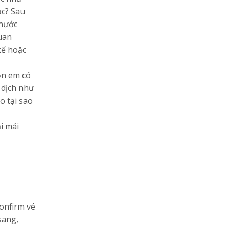
ọc? Sau
 nước
uan
kế hoặc
ọn em có
 dịch như
o tại sao
ải mái
confirm vé
sang,