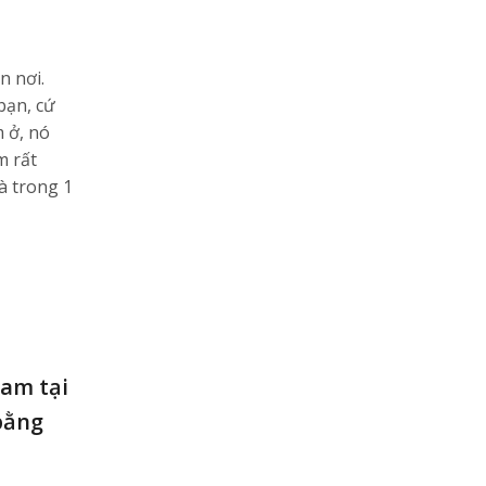
n nơi.
bạn, cứ
m ở, nó
m rất
à trong 1
Nam tại
bằng