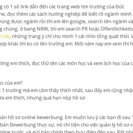
ng có 1 số link dẫn đến các trang web tìm trường của Đức
the, đọc thêm các sách hướng nghiệp để biết rõ ngành mình
h vùng được ngành rồi thì em lên google, search tên ngành và
g chúng, ở bang NRW, thì em search PR hoặc Öffentlichkeits
n.de
, những trang ý chỉ cho mình 1 cái nhìn tổng quát thôi. 
hợp khác thì ko có tên trường em. Mới năm nay em xem thì 
ờng em thích, đọc thử tên các môn học và xem lịch học của 
học của em?
ất 1 trường mà em cảm thấy thích nhất, sau đấy em cũng nh
ữa em thích, nhưng quá hạn nộp hồ sơ.
 bản hồ sơ online bewerbung. Em muốn lưu ý các bạn đi sau 
bản Bewerbung thực sự, nó chỉ tiện cho việc quản lý hồ sơ 
nline trước, và gửi bản chính theo bưu điện đến sau. Rất nh