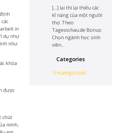
[…] lại thì lại thiếu các
 định
kĩ năng của một người
 các
thợ. Theo
arbeit in
Tagesschau.de Bonus:
Ví dụ như
Chọn ngành học: sinh
hình như
viên…
Categories
các khóa
Uncategorized
ận được
1 chút
của mình,
iều em