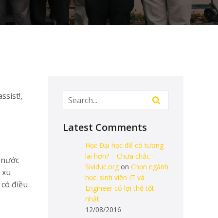
ssist!,
Latest Comments
Học Đại học để có tương
lai hơn? – Chưa chắc –
 nước
Sividuc.org
on
Chọn ngành
 xu
học: sinh viên IT và
có điều
Engineer có lợi thế tốt
nhất
12/08/2016