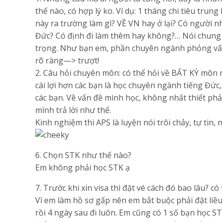
thế nào, có hợp lý ko. Ví dụ: 1 tháng chi tiêu tru
này ra trường làm gì? VỀ VN hay ở lại? Có người n
Đức? Có định đi làm thêm hay không?… Nói chung
trọng. Như bạn em, phần chuyên ngành phỏng vấn 
rõ ràng—> trượt!
2. Câu hỏi chuyên môn: có thể hỏi về BẤT KỲ môn 
cái lợi hơn các bạn là học chuyên ngành tiếng Đức
các bạn. Về vấn đề mình học, không nhất thiết phải
mình trả lời như thế.
Kinh nghiệm thi APS là luyện nói trôi chảy, tự ti
6. Chọn STK như thế nào?
Em không phải học STK ạ
7. Trước khi xin visa thì đặt vé cách đó bao lâu? có
Vì em làm hồ sơ gấp nên em bắt buộc phải đặt liều
rồi 4 ngày sau đi luôn. Em cũng có 1 số bạn học S