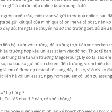
nên nghĩ là chỉ cần nộp online bewerbung là đủ.
 người ta yêu cầu, mình scan và gửi trước qua online, sau đ
ngta sẽ gửi kết quả của mình qua cả online và cả post, nên ko 
sơ đầy đủ, thì ngta sẽ chuyển hồ sơ cho trường xét, đủ điều k
n liên hệ trước với trường, để trường trực tiếp vormerken 
 nhiều trường hợp kêu uni assist làm việc dở hơi. Thực tế bạ
à qua trung tâm tư vấn (trường Magderburg), lý do tại sao em 
 sơ, nó báo ko gửi hồ sơ cho em đến trường, vì em thiếu tes
 là em có được nợ testdaf rồi sang đây thi ko, vì ở VN ko đ
tức liên hệ với uni assist, ngày hôm sau em có luôn zulassun
ko? họ hỏi gì?
thi TestAS như thế nào, có khó không?
ng câu xoay quanh việc mình lập kế hoạch cho việc du học Đ