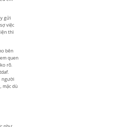
ấy gửi
sợ việc
iện thì
cho bên
n em quen
ko rõ.
tdaf.
ủ người
g, mặc dù
ức như