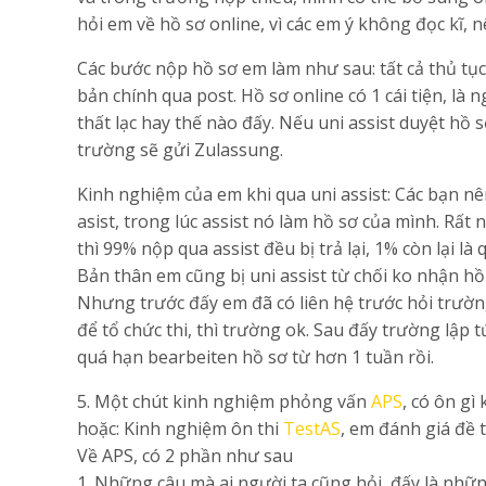
hỏi em về hồ sơ online, vì các em ý không đọc kĩ, 
Các bước nộp hồ sơ em làm như sau: tất cả thủ tục
bản chính qua post. Hồ sơ online có 1 cái tiện, là 
thất lạc hay thế nào đấy. Nếu uni assist duyệt hồ 
trường sẽ gửi Zulassung.
Kinh nghiệm của em khi qua uni assist: Các bạn nê
asist, trong lúc assist nó làm hồ sơ của mình. Rất
thì 99% nộp qua assist đều bị trả lại, 1% còn lại l
Bản thân em cũng bị uni assist từ chối ko nhận hồ
Nhưng trước đấy em đã có liên hệ trước hỏi trường
để tổ chức thi, thì trường ok. Sau đấy trường lập 
quá hạn bearbeiten hồ sơ từ hơn 1 tuần rồi.
5. Một chút kinh nghiệm phỏng vấn
APS
, có ôn gì 
hoặc: Kinh nghiệm ôn thi
TestAS
, em đánh giá đề 
Về APS, có 2 phần như sau
1. Những câu mà ai người ta cũng hỏi, đấy là nhữ