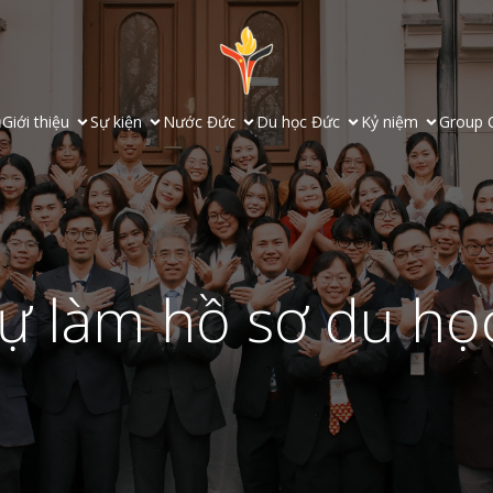
ủ
Giới thiệu
Sự kiện
Nước Đức
Du học Đức
Kỷ niệm
Group 
ự làm hồ sơ du họ