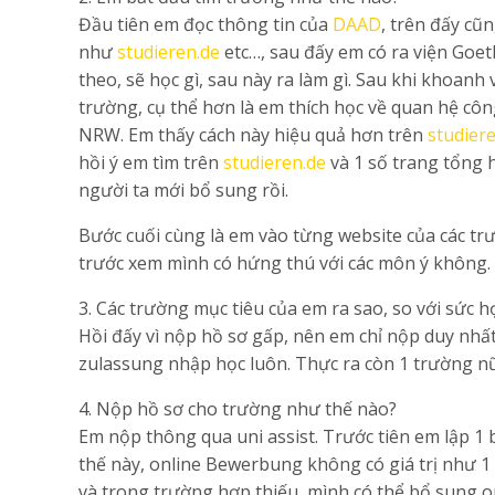
Đầu tiên em đọc thông tin của
DAAD
, trên đấy cũ
như
studieren.de
etc…, sau đấy em có ra viện Goe
theo, sẽ học gì, sau này ra làm gì. Sau khi khoan
trường, cụ thể hơn là em thích học về quan hệ côn
NRW. Em thấy cách này hiệu quả hơn trên
studiere
hồi ý em tìm trên
studieren.de
và 1 số trang tổng 
người ta mới bổ sung rồi.
Bước cuối cùng là em vào từng website của các trư
trước xem mình có hứng thú với các môn ý không.
3. Các trường mục tiêu của em ra sao, so với sức 
Hồi đấy vì nộp hồ sơ gấp, nên em chỉ nộp duy nh
zulassung nhập học luôn. Thực ra còn 1 trường n
4. Nộp hồ sơ cho trường như thế nào?
Em nộp thông qua uni assist. Trước tiên em lập 1
thế này, online Bewerbung không có giá trị như 1 
và trong trường hợp thiếu, mình có thể bổ sung o