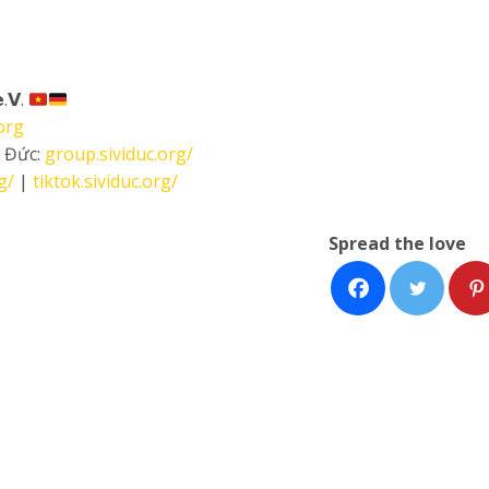
.𝗩.
org
i Đức:
group.sividuc.org/
g/
|
tiktok.sividuc.org/
Spread the love