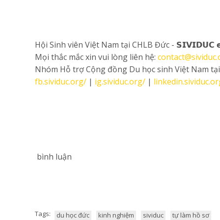
Hội Sinh viên Việt Nam tại CHLB Đức - 𝗦𝗜𝗩𝗜𝗗𝗨𝗖 𝗲
Mọi thắc mắc xin vui lòng liên hệ:
contact@sividuc.
Nhóm Hỗ trợ Cộng đồng Du học sinh Việt Nam tạ
fb.sividuc.org/
|
ig.sividuc.org/
|
linkedin.sividuc.or
bình luận
Tags:
du học đức
kinh nghiệm
sividuc
tự làm hồ sơ