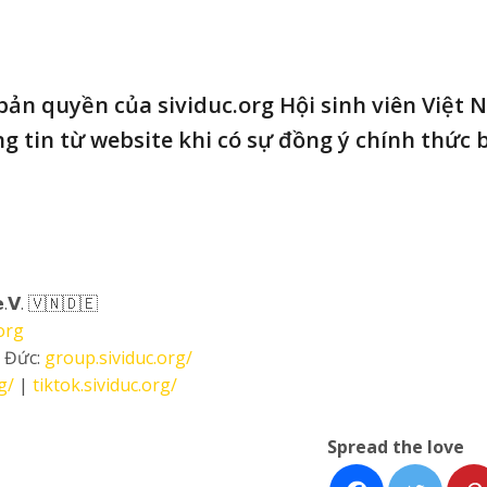
 bản quyền của sividuc.org Hội sinh viên Việt 
g tin từ website khi có sự đồng ý chính thức 
.𝗩. 🇻🇳🇩🇪
org
i Đức:
group.sividuc.org/
g/
|
tiktok.sividuc.org/
Spread the love