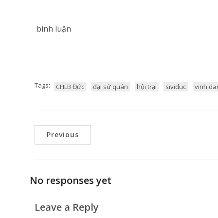
bình luận
Tags:
CHLB Đức
đại sứ quán
hội trại
sividuc
vinh da
Previous
No responses yet
Leave a Reply