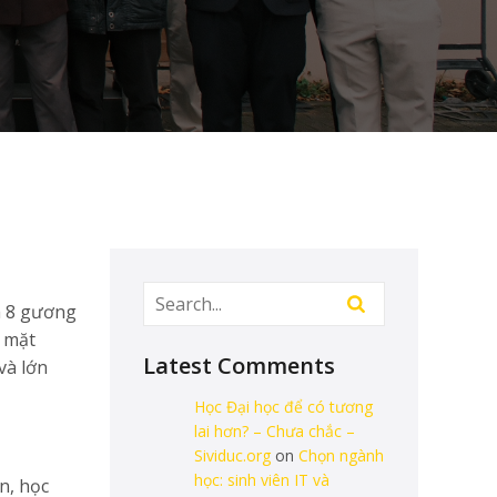
h 8 gương
g mặt
Latest Comments
và lớn
Học Đại học để có tương
lai hơn? – Chưa chắc –
Sividuc.org
on
Chọn ngành
học: sinh viên IT và
n, học