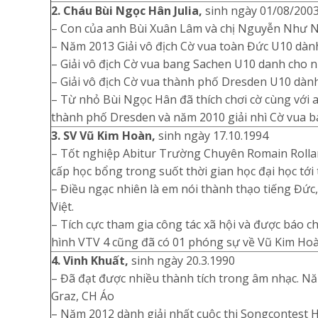
2. Cháu Bùi Ngọc Hân Julia,
sinh ngày 01/08/200
– Con của anh Bùi Xuân Lâm và chị Nguyễn Như N
– Năm 2013 Giải vô địch Cờ vua toàn Đức U10 dàn
– Giải vô địch Cờ vua bang Sachen U10 danh cho 
– Giải vô địch Cờ vua thành phố Dresden U10 dàn
– Từ nhỏ Bùi Ngọc Hân đã thích chơi cờ cùng với a
thành phố Dresden và năm 2010 giải nhì Cờ vua 
3. SV Vũ Kim Hoàn,
sinh ngày 17.10.1994
– Tốt nghiệp Abitur Trường Chuyên Romain Rollan
cấp học bổng trong suốt thời gian học đại học tới 
– Điều ngạc nhiên là em nói thành thạo tiếng Đức,
Việt.
– Tích cực tham gia công tác xã hội và được báo c
hình VTV 4 cũng đã có 01 phóng sự về Vũ Kim Hoà
4. Vinh Khuất,
sinh ngày 20.3.1990
– Đã đạt được nhiều thành tích trong âm nhạc. Nă
Graz, CH Áo
– Năm 2012 dành giải nhất cuộc thi Songcontest