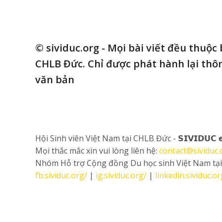
© sividuc.org - Mọi bài viết đều thuộc
CHLB Đức. Chỉ được phát hành lại thôn
văn bản
Hội Sinh viên Việt Nam tại CHLB Đức - 𝗦𝗜𝗩𝗜𝗗𝗨𝗖 
Mọi thắc mắc xin vui lòng liên hệ:
contact@sividuc.
Nhóm Hỗ trợ Cộng đồng Du học sinh Việt Nam tạ
fb.sividuc.org/
|
ig.sividuc.org/
|
linkedin.sividuc.or