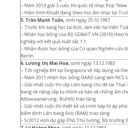
– Năm 2013 giải 3 cuộc thi quốc tế nhạc Pop “New 
– Hiện Vinh Khuất đang theo học âm nhạc tại Tr
5. Trần Mạnh Tuấn,
sinh ngày 25.10.1987
– Trước khi sang học tại Đức, làm việc tại Viện To
– Nhận học bổng của Bộ GD&ĐT VN (2010) theo họ
nghiệp với kết quả xuất sắc 1.1.
– Nhận được học bổng của Cơ quan Nghiên cứu Đức
Berlin.
6. Lương thị Mai Hoa,
sinh ngày 13.12.1983
– Tốt nghiệp ĐH tại Singapore về Xây dựng và the
– Năm 2011 nhận học bổng DAAD sang làm NCS tạ
– Giải nhất cuộc thi cấp Liên bang cho đề tài Thạc
bang về nâng cấp tu chỉnh và bảo vệ chống ẩm ch
Altbausanierung- BuFAS) trao tặng.
– Giải nhất cuộc thi thiết kế và trình bày tờ áp ph
kiểm định Liên bang Đức (BAM) trao tặng
– 5/2012 vinh dự gặp Phó Thủ tướng, Bộ trưởng Bộ
7. Lý Hoàng Khoa,
sinh ngày 11.12.1983