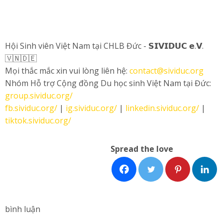
Hội Sinh viên Việt Nam tại CHLB Đức - 𝗦𝗜𝗩𝗜𝗗𝗨𝗖 𝗲.𝗩.
🇻🇳🇩🇪
Mọi thắc mắc xin vui lòng liên hệ:
contact@sividuc.org
Nhóm Hỗ trợ Cộng đồng Du học sinh Việt Nam tại Đức:
group.sividuc.org/
fb.sividuc.org/
|
ig.sividuc.org/
|
linkedin.sividuc.org/
|
tiktok.sividuc.org/
Spread the love
bình luận