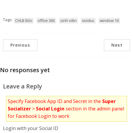
Tags:
CHLB Đức
office 365
sinh viên
sividuc
window 10
Previous
Next
No responses yet
Leave a Reply
Specify Facebook App ID and Secret in the
Super
Socializer
>
Social Login
section in the admin panel
for Facebook Login to work
Login with your Social ID