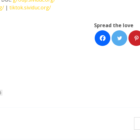
g/
|
tiktok.sividuc.org/
Spread the love
ộ