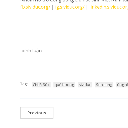
fb.sividuc.org/
|
ig.sividuc.org/
|
linkedin.sividuc.or
bình luận
Tags:
CHLB Đức
quê hương
sividuc
Sơn Long
ủng h
Previous