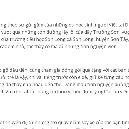
g theo sự gửi gắm của những du học sinh người Việt tại 
 vượt qua những con đường lầy lội của dãy Trường Sơn, vượ
 của trường tiểu học Sơn Long xã Sơn Long, huyện Sơn Tây,
các em nhỏ, các thầy cô mà cả những tình nguyện viên.
 gỡ đầu tiên, cùng tham gia đóng gói quà tặng với các bạn 
trẻ là vậy, chỉ vài tiếng trước còn e dè, giữ kẽ từng câu n
iếng đã thấy gần nhau đến thế. Dòng máu tình nguyện dườn
ết. Và trên tất cả chúng tôi luôn ý thức được ý nghĩa của việ
t chuyến đi, từ những trò quậy giảm say xe của các bạn tì