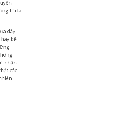
tuyến
úng tôi là
của dãy
 hay bế
hững
 không
hợt nhận
chất các
nhiên