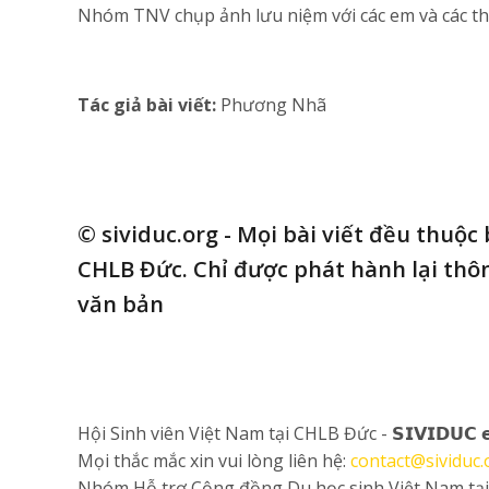
Nhóm TNV chụp ảnh lưu niệm với các em và các thầ
Tác giả bài viết:
Phương Nhã
© sividuc.org - Mọi bài viết đều thuộc
CHLB Đức. Chỉ được phát hành lại thôn
văn bản
Hội Sinh viên Việt Nam tại CHLB Đức - 𝗦𝗜𝗩𝗜𝗗𝗨𝗖 
Mọi thắc mắc xin vui lòng liên hệ:
contact@sividuc.
Nhóm Hỗ trợ Cộng đồng Du học sinh Việt Nam tạ