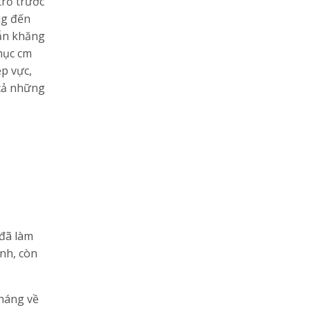
trồ trước
ng đến
vẫn khăng
chục cm
p vực,
 cả những
 đã làm
ính, còn
tháng về