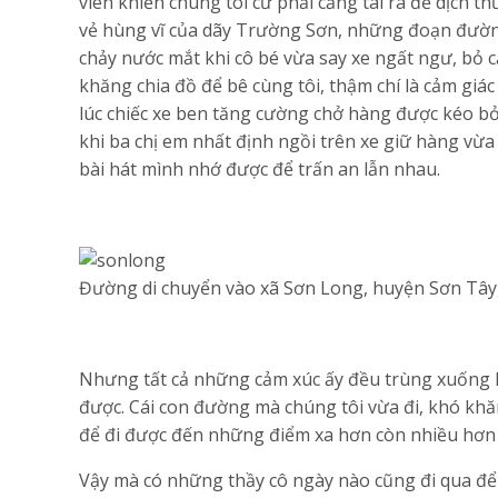
viên khiến chúng tôi cứ phải căng tai ra để dịch 
vẻ hùng vĩ của dãy Trường Sơn, những đoạn đường 
chảy nước mắt khi cô bé vừa say xe ngất ngư, bỏ
khăng chia đồ để bê cùng tôi, thậm chí là cảm giác
lúc chiếc xe ben tăng cường chở hàng được kéo bở
khi ba chị em nhất định ngồi trên xe giữ hàng vừa
bài hát mình nhớ được để trấn an lẫn nhau.
Đường di chuyển vào xã Sơn Long, huyện Sơn Tây
Nhưng tất cả những cảm xúc ấy đều trùng xuống k
được. Cái con đường mà chúng tôi vừa đi, khó khă
để đi được đến những điểm xa hơn còn nhiều hơn
Vậy mà có những thầy cô ngày nào cũng đi qua để 