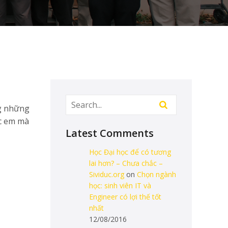
ng những
ác em mà
Latest Comments
Học Đại học để có tương
lai hơn? – Chưa chắc –
Sividuc.org
on
Chọn ngành
học: sinh viên IT và
Engineer có lợi thế tốt
nhất
12/08/2016