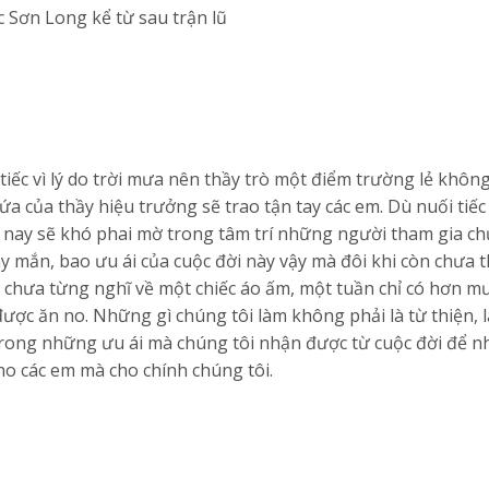
 Sơn Long kể từ sau trận lũ
 tiếc vì lý do trời mưa nên thầy trò một điểm trường lẻ không
ứa của thầy hiệu trưởng sẽ trao tận tay các em. Dù nuối tiế
 nay sẽ khó phai mờ trong tâm trí những người tham gia c
ay mắn, bao ưu ái của cuộc đời này vậy mà đôi khi còn chưa 
 chưa từng nghĩ về một chiếc áo ấm, một tuần chỉ có hơn m
ợc ăn no. Những gì chúng tôi làm không phải là từ thiện, l
trong những ưu ái mà chúng tôi nhận được từ cuộc đời để n
o các em mà cho chính chúng tôi.