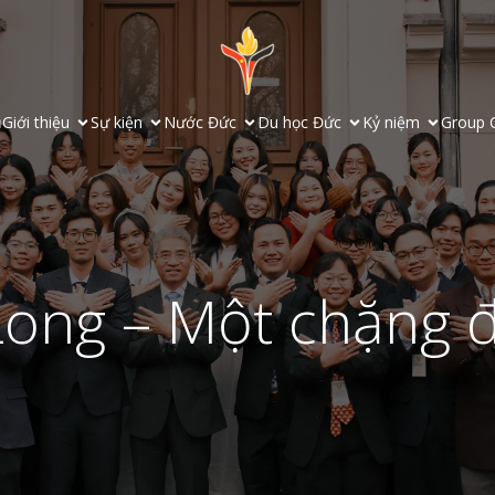
ủ
Giới thiệu
Sự kiện
Nước Đức
Du học Đức
Kỷ niệm
Group 
Long – Một chặng 