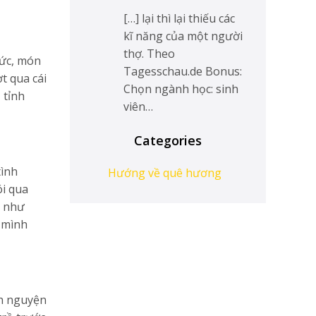
[…] lại thì lại thiếu các
kĩ năng của một người
thợ. Theo
Đức, món
Tagesschau.de Bonus:
t qua cái
Chọn ngành học: sinh
 tỉnh
viên…
Categories
tình
Hướng về quê hương
ói qua
g như
c mình
nh nguyện