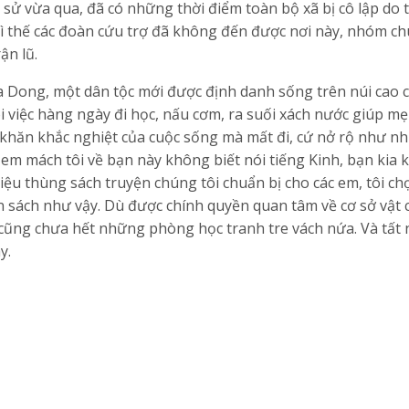
h sử vừa qua, đã có những thời điểm toàn bộ xã bị cô lập do 
 vì thế các đoàn cứu trợ đã không đến được nơi này, nhóm ch
ận lũ.
a Dong, một dân tộc mới được định danh sống trên núi cao 
i việc hàng ngày đi học, nấu cơm, ra suối xách nước giúp mẹ
 khăn khắc nghiệt của cuộc sống mà mất đi, cứ nở rộ như n
 em mách tôi về bạn này không biết nói tiếng Kinh, bạn kia
thiệu thùng sách truyện chúng tôi chuẩn bị cho các em, tôi c
n sách như vậy. Dù được chính quyền quan tâm về cơ sở vật 
ũng chưa hết những phòng học tranh tre vách nứa. Và tất 
y.