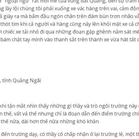
thứ “ngoại ngữ” rất mới mẻ của vùng đất Quảng, đến sự trầm 
lầy lội chúng tôi phải xuống xe vác hàng trên vai, cảm độ
 cả giày ra mà bấm đầu ngón chân trên đám bùn trơn nhão 
 thót tim khi cả người và hàng cũng nảy lên khỏi mặt xe cả 
i chiếc xe tải nhỏ đi qua những đoạn gập ghềnh nằm sát mé
 bám chặt tay mình vào thanh sắt trên thành xe vừa hát tất
, tỉnh Quảng Ngãi
hi tận mắt nhìn thấy những gì thầy và trò ngôi trường này
n thế, vất vả thế nhưng chỉ là đoạn dẫn đến điểm trường ch
 thế nữa, dài hơn thế nữa những khó khăn.
đến trường dạy, có thầy cố chấp nhận ở lại trường lẻ, một 