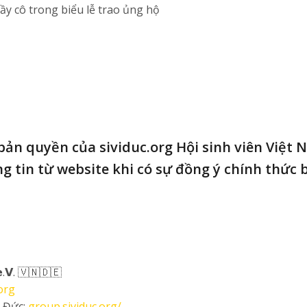
y cô trong biểu lễ trao ủng hộ
 bản quyền của sividuc.org Hội sinh viên Việt 
g tin từ website khi có sự đồng ý chính thức 
.𝗩. 🇻🇳🇩🇪
org
i Đức:
group.sividuc.org/