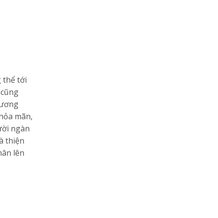
 thể tới
c cũng
hương
thỏa mãn,
ười ngàn
à thiện
hân lên