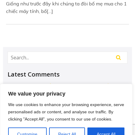
Giống như trước đây khi chúng ta đòi bố mẹ mua cho 1
chiếc máy tính, bố[…]
Latest Comments
Học Đại học để có tương lai hơn? – Chưa chắc –
Sividuc.org
on
Chọn ngành học: sinh viên IT và
We value your privacy
Engineer có lợi thế tốt nhất
We use cookies to enhance your browsing experience, serve
12/08/2016
personalised ads or content, and analyse our traffic. By
[…] lại thì lại thiếu các kĩ năng của một người
clicking "Accept All", you consent to our use of cookies.
thợ. Theo Tagesschau.de Bonus: Chọn ngành
VI
học: sinh viên…
Customise
Reject All
Accept All