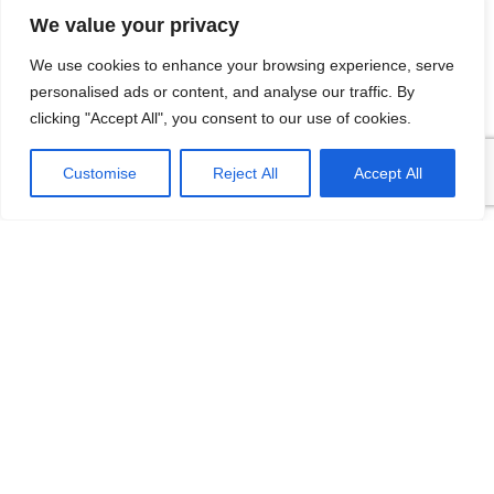
Sividuc.org
on
Chọn ngành học: sinh viên IT và
We value your privacy
Engineer có lợi thế tốt nhất
We use cookies to enhance your browsing experience, serve
12/08/2016
personalised ads or content, and analyse our traffic. By
[…] lại thì lại thiếu các kĩ năng của một người
clicking "Accept All", you consent to our use of cookies.
thợ. Theo Tagesschau.de Bonus: Chọn ngành
VI
học: sinh viên…
Customise
Reject All
Accept All
Categories
Miss Sividuc.org 2012