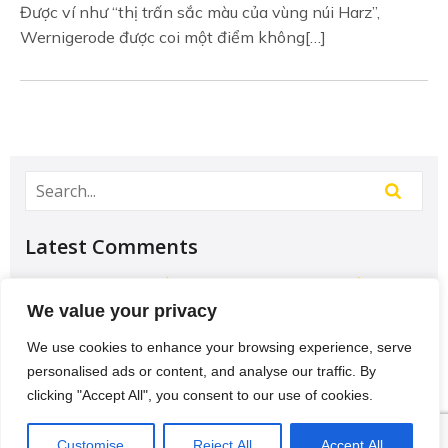
Được ví như “thị trấn sắc màu của vùng núi Harz”,
Wernigerode được coi một điểm không[…]
Latest Comments
Học Đại học để có tương lai hơn? – Chưa chắc –
Sividuc.org
on
Chọn ngành học: sinh viên IT và
We value your privacy
Engineer có lợi thế tốt nhất
We use cookies to enhance your browsing experience, serve
12/08/2016
personalised ads or content, and analyse our traffic. By
[…] lại thì lại thiếu các kĩ năng của một người
clicking "Accept All", you consent to our use of cookies.
thợ. Theo Tagesschau.de Bonus: Chọn ngành
VI
học: sinh viên…
Customise
Reject All
Accept All