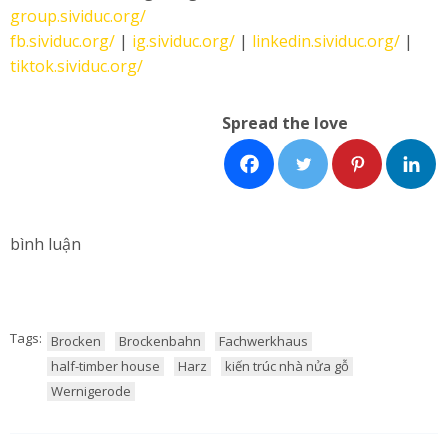
group.sividuc.org/
fb.sividuc.org/
|
ig.sividuc.org/
|
linkedin.sividuc.org/
|
tiktok.sividuc.org/
Spread the love
bình luận
Tags:
Brocken
Brockenbahn
Fachwerkhaus
half-timber house
Harz
kiến trúc nhà nửa gỗ
Wernigerode