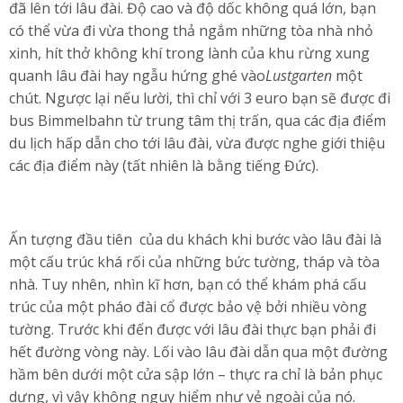
đã lên tới lâu đài. Độ cao và độ dốc không quá lớn, bạn
có thể vừa đi vừa thong thả ngắm những tòa nhà nhỏ
xinh, hít thở không khí trong lành của khu rừng xung
quanh lâu đài hay ngẫu hứng ghé vào
Lustgarten
một
chút. Ngược lại nếu lười, thì chỉ với 3 euro bạn sẽ được đi
bus Bimmelbahn từ trung tâm thị trấn, qua các địa điểm
du lịch hấp dẫn cho tới lâu đài, vừa được nghe giới thiệu
các địa điểm này (tất nhiên là bằng tiếng Đức).
Ấn tượng đầu tiên của du khách khi bước vào lâu đài là
một cấu trúc khá rối của những bức tường, tháp và tòa
nhà. Tuy nhên, nhìn kĩ hơn, bạn có thể khám phá cấu
trúc của một pháo đài cổ được bảo vệ bởi nhiều vòng
tường. Trước khi đến được với lâu đài thực bạn phải đi
hết đường vòng này. Lối vào lâu đài dẫn qua một đường
hầm bên dưới một cửa sập lớn – thực ra chỉ là bản phục
dựng, vì vậy không nguy hiểm như vẻ ngoài của nó.