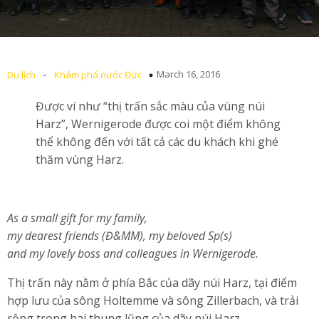
-
March 16, 2016
Du lịch
Khám phá nước Đức
Được ví như “thị trấn sắc màu của vùng núi
Harz”, Wernigerode được coi một điểm không
thể không đến với tất cả các du khách khi ghé
thăm vùng Harz.
As a small gift for my family,
my dearest friends (Đ&MM), my beloved Sp(s)
and my lovely boss and colleagues in Wernigerode.
Thị trấn này nằm ở phía Bắc của dãy núi Harz, tại điểm
hợp lưu của sông Holtemme và sông Zillerbach, và trải
rộng trong hai thung lũng của dãy núi Harz.