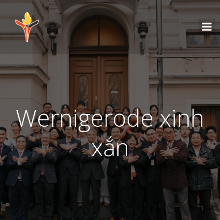
Wernigerode xinh
xắn