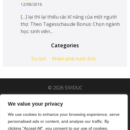
12/08/2016
[…] lại thì lại thiếu các kĩ năng của một người
thợ. Theo Tagesschau.de Bonus: Chọn ngành
học: sinh viên…
Categories
Du lịch
Khám phá nước Đức
© 2026 SIVIDUC
We value your privacy
Hệ sinh thái SIVIDUC:
group
.sividuc.org/
|
We use cookies to enhance your browsing experience, serve
fb.
sividuc.org/
|
ig.
sividuc.org/
|
personalised ads or content, and analyse our traffic. By
linkedin.
sividuc.org/
|
tiktok.
sividuc.org/
clicking "Accept All", you consent to our use of cookies.