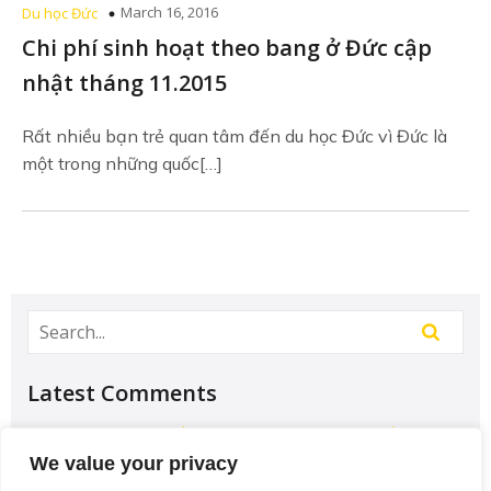
March 16, 2016
Du học Đức
Chi phí sinh hoạt theo bang ở Đức cập
nhật tháng 11.2015
Rất nhiều bạn trẻ quan tâm đến du học Đức vì Đức là
một trong những quốc[…]
Latest Comments
Học Đại học để có tương lai hơn? – Chưa chắc –
Sividuc.org
on
Chọn ngành học: sinh viên IT và
We value your privacy
Engineer có lợi thế tốt nhất