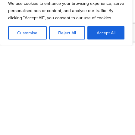
We use cookies to enhance your browsing experience, serve
12/08/2016
personalised ads or content, and analyse our traffic. By
[…] lại thì lại thiếu các kĩ năng của một người
clicking "Accept All", you consent to our use of cookies.
thợ. Theo Tagesschau.de Bonus: Chọn ngành
VI
học: sinh viên…
Customise
Reject All
Accept All
Categories
Du học Đức