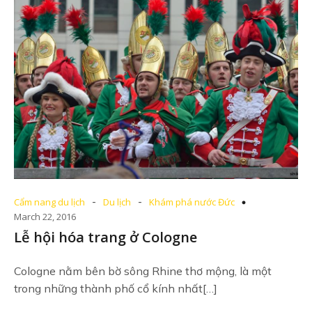
-
-
Cẩm nang du lịch
Du lịch
Khám phá nước Đức
March 22, 2016
Lễ hội hóa trang ở Cologne
Cologne nằm bên bờ sông Rhine thơ mộng, là một
trong những thành phố cổ kính nhất[…]