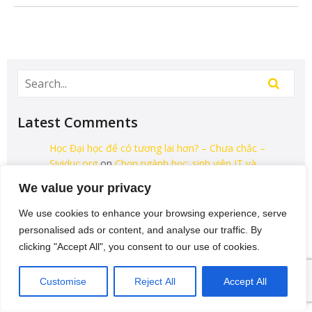
Latest Comments
Học Đại học để có tương lai hơn? – Chưa chắc –
Sividuc.org
on
Chọn ngành học: sinh viên IT và
Engineer có lợi thế tốt nhất
We value your privacy
12/08/2016
We use cookies to enhance your browsing experience, serve
[…] lại thì lại thiếu các kĩ năng của một người
personalised ads or content, and analyse our traffic. By
thợ. Theo Tagesschau.de Bonus: Chọn ngành
clicking "Accept All", you consent to our use of cookies.
học: sinh viên…
VI
Customise
Reject All
Accept All
Categories