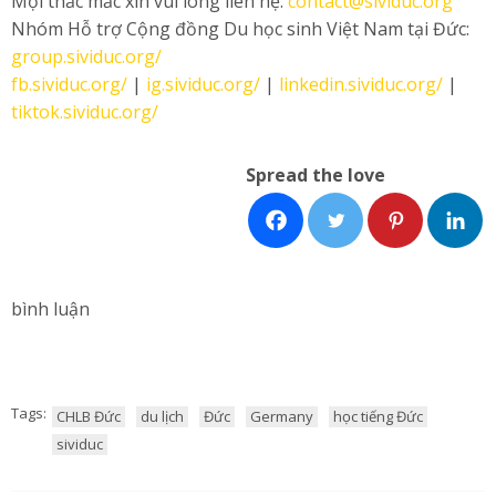
Mọi thắc mắc xin vui lòng liên hệ:
contact@sividuc.org
Nhóm Hỗ trợ Cộng đồng Du học sinh Việt Nam tại Đức:
group.sividuc.org/
fb.sividuc.org/
|
ig.sividuc.org/
|
linkedin.sividuc.org/
|
tiktok.sividuc.org/
Spread the love
bình luận
Tags:
CHLB Đức
du lịch
Đức
Germany
học tiếng Đức
sividuc