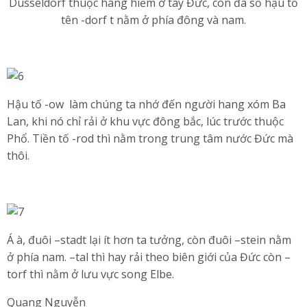
Düsseldorf thuộc hàng hiếm ở tây Đức, còn đa số hậu tố
tên -dorf t nằm ở phía đông và nam.
Hậu tố -ow làm chúng ta nhớ đến người hang xóm Ba
Lan, khi nó chỉ rải ở khu vực đông bắc, lúc trước thuộc
Phổ. Tiền tố -rod thì nằm trong trung tâm nước Đức mà
thôi.
Á à, đuôi –stadt lại ít hơn ta tưởng, còn đuôi –stein nằm
ở phía nam. –tal thì hay rải theo biên giới của Đức còn –
torf thì nằm ở lưu vực song Elbe.
Quang Nguyễn