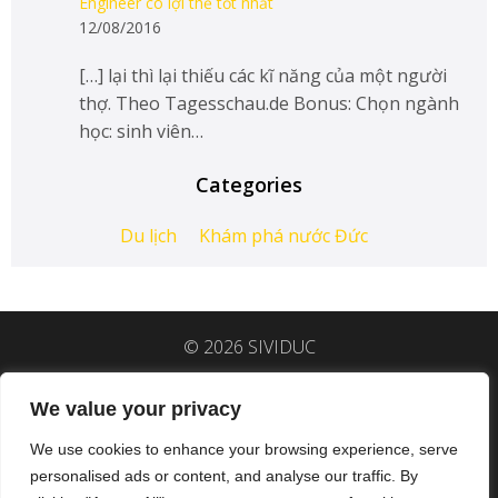
Engineer có lợi thế tốt nhất
12/08/2016
[…] lại thì lại thiếu các kĩ năng của một người
thợ. Theo Tagesschau.de Bonus: Chọn ngành
học: sinh viên…
Categories
Du lịch
Khám phá nước Đức
© 2026 SIVIDUC
We value your privacy
Hệ sinh thái SIVIDUC:
group
.sividuc.org/
|
We use cookies to enhance your browsing experience, serve
fb.
sividuc.org/
|
ig.
sividuc.org/
|
personalised ads or content, and analyse our traffic. By
linkedin.
sividuc.org/
|
tiktok.
sividuc.org/