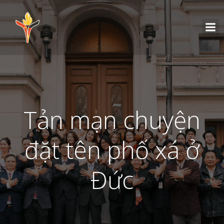
Tản mạn chuyện
đặt tên phố xá ở
Đức