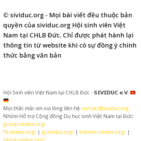
© sividuc.org - Mọi bài viết đều thuộc bản
quyền của sividuc.org Hội sinh viên Việt
Nam tại CHLB Đức. Chỉ được phát hành lại
thông tin từ website khi có sự đồng ý chính
thức bằng văn bản
Hội Sinh viên Việt Nam tại CHLB Đức - 𝗦𝗜𝗩𝗜𝗗𝗨𝗖 𝗲.𝗩.
Mọi thắc mắc xin vui lòng liên hệ:
contact@sividuc.org
Nhóm Hỗ trợ Cộng đồng Du học sinh Việt Nam tại Đức:
group.sividuc.org/
fb.sividuc.org/
|
ig.sividuc.org/
|
linkedin.sividuc.org/
|
tiktok.sividuc.org/