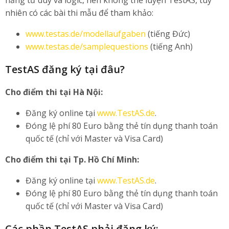
năng tư duy và logic, nên không thể luyện TestAS, tuy
nhiên có các bài thi mẫu để tham khảo:
www.testas.de/modellaufgaben
(tiếng Đức)
www.testas.de/samplequestions
(tiếng Anh)
TestAS đăng ký tại đâu?
Cho điểm thi tại Hà Nội:
Đăng ký online tại
www.TestAS.de
.
Đóng lệ phí 80 Euro bằng thẻ tín dụng thanh toán
quốc tế (chỉ với Master và Visa Card)
C
ho điểm thi t
ại Tp. Hồ Chí Minh:
Đăng ký online tại
www.TestAS.de
.
Đóng lệ phí 80 Euro bằng thẻ tín dụng thanh toán
quốc tế (chỉ với Master và Visa Card)
Các phần TestAS phải đăng ký: