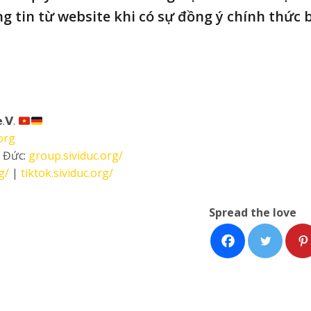
g tin từ website khi có sự đồng ý chính thức 
.𝗩.
org
i Đức:
group.sividuc.org/
g/
|
tiktok.sividuc.org/
Spread the love