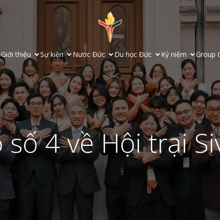
ủ
Giới thiệu
Sự kiện
Nước Đức
Du học Đức
Kỷ niệm
Group 
số 4 về Hội trại S