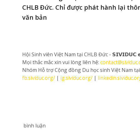
CHLB Đức. Chỉ được phát hành lại thôn
văn bản
Hội Sinh viên Việt Nam tại CHLB Đức - 𝗦𝗜𝗩𝗜𝗗𝗨𝗖 𝗲
Mọi thắc mắc xin vui lòng liên hệ:
contact@sividuc.
Nhóm Hỗ trợ Cộng đồng Du học sinh Việt Nam tạ
fb.sividuc.org/
|
ig.sividuc.org/
|
linkedin.sividuc.or
bình luận